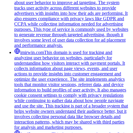
about user behavior to improve ad targeting. The system
tracks user activity across different websites to provide
advertisers with insights into how their ads are performing. It
also ensures compliance with privacy laws like GDPR and
CCPA while collecting information needed for advertising
purposes. This type of service is commonly used by websites
to generate revenue through targeted advertising, though it
involves some level of user data collection for ad placement
and performance analysis.
imirwin.com
This domain is used for tracking and
analyzing user behavior on websites, particularly for
understanding how visitors interact with payment portals. It
collects information about page views, events, and user
actions to provide insights into customer engagement and
optimize the user experience. The site implements analytics
tools that monitor visitor sessions, referrer data, and device
information to build profiles of user activity. It also manages
cookie consent settings to comply with privacy regulations
while continuing to gather data about how people navigate
and use the site. This tracking is part of a broader system that
helps website owners understand their audience better, but it
involves collecting personal data like browser details and
interaction patterns, which may be shared with third parties
for analysis and marketing purposes.