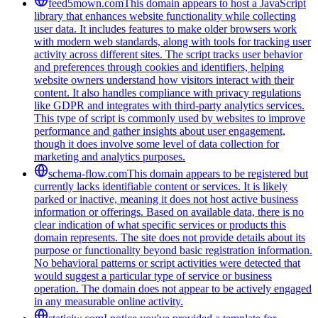
feed5mown.com
This domain appears to host a JavaScript
library that enhances website functionality while collecting
user data. It includes features to make older browsers work
with modern web standards, along with tools for tracking user
activity across different sites. The script tracks user behavior
and preferences through cookies and identifiers, helping
website owners understand how visitors interact with their
content. It also handles compliance with privacy regulations
like GDPR and integrates with third-party analytics services.
This type of script is commonly used by websites to improve
performance and gather insights about user engagement,
though it does involve some level of data collection for
marketing and analytics purposes.
schema-flow.com
This domain appears to be registered but
currently lacks identifiable content or services. It is likely
parked or inactive, meaning it does not host active business
information or offerings. Based on available data, there is no
clear indication of what specific services or products this
domain represents. The site does not provide details about its
purpose or functionality beyond basic registration information.
No behavioral patterns or script activities were detected that
would suggest a particular type of service or business
operation. The domain does not appear to be actively engaged
in any measurable online activity.