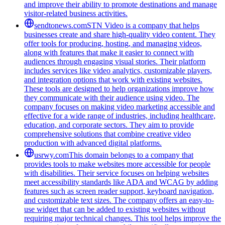
and improve their ability to promote destinations and manage
visitor-related business activities.
sendtonews.com
STN Video is a company that helps
businesses create and share high-quality video content. They
offer tools for producing, hosting, and managing videos,
along with features that make it easier to connect with
audiences through engaging visual stories. Their platform
includes services like video analytics, customizable players,
and integration options that work with existing websites.
These tools are designed to help organizations improve how
they communicate with their audience using video. The
company focuses on making video marketing accessible and
effective for a wide range of industries, including healthcare,
education, and corporate sectors. They aim to provide
comprehensive solutions that combine creative video
production with advanced digital platforms.
usrwy.com
This domain belongs to a company that
provides tools to make websites more accessible for people
with disabilities. Their service focuses on helping websites
meet accessibility standards like ADA and WCAG by adding
features such as screen reader support, keyboard navigation,
and customizable text sizes. The company offers an easy-to-
use widget that can be added to existing websites without
requiring major technical changes. This tool helps improve the