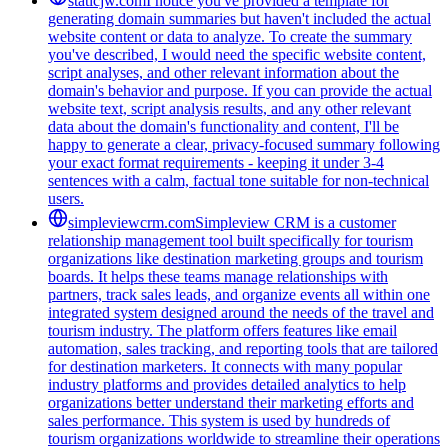
staticjw.com
I notice you've provided a template for
generating domain summaries but haven't included the actual
website content or data to analyze. To create the summary
you've described, I would need the specific website content,
script analyses, and other relevant information about the
domain's behavior and purpose. If you can provide the actual
website text, script analysis results, and any other relevant
data about the domain's functionality and content, I'll be
happy to generate a clear, privacy-focused summary following
your exact format requirements - keeping it under 3-4
sentences with a calm, factual tone suitable for non-technical
users.
simpleviewcrm.com
Simpleview CRM is a customer
relationship management tool built specifically for tourism
organizations like destination marketing groups and tourism
boards. It helps these teams manage relationships with
partners, track sales leads, and organize events all within one
integrated system designed around the needs of the travel and
tourism industry. The platform offers features like email
automation, sales tracking, and reporting tools that are tailored
for destination marketers. It connects with many popular
industry platforms and provides detailed analytics to help
organizations better understand their marketing efforts and
sales performance. This system is used by hundreds of
tourism organizations worldwide to streamline their operations