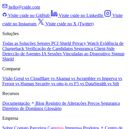
hello@cside.com
Visite cside no GitHub
Visite cside no LinkedIn
Visite
cside no Instagram
Visite cside no X (Twitter)
Soluções
Todas as Soluções
Setores
PCI Shield
Privacy Watch
Evidência de
Chargeback
Verificação de Candidatos
Segurança Client-Side
Detecção de Agentes IA
Sessões Vinculadas ao Dispositivo
Signup
Shield
Comparar
Visão Geral
vs Cloudflare
vs Akamai
vs Jscrambler
vs Imperva
vs
Feroot
vs Human Security
vs otto-js
vs F5
vs DataStealth
vs Sift
Recursos
Documentação
Blog
Registro de Alterações
Preços
Segurança
Diretório de Domínios
Glossário
Empresa
Sobre
Contato
Parceiros
Carreiras
Imprensa
Produtos
Centro de