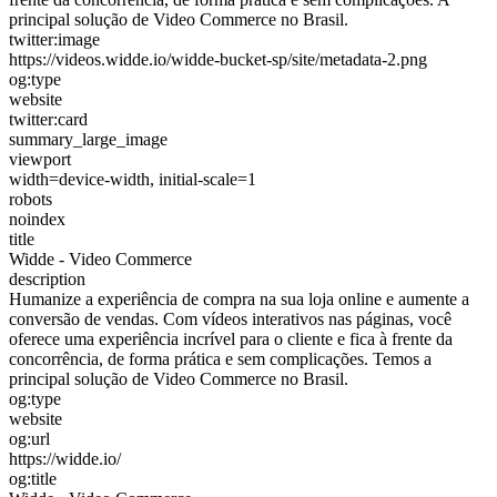
principal solução de Video Commerce no Brasil.
twitter:image
https://videos.widde.io/widde-bucket-sp/site/metadata-2.png
og:type
website
twitter:card
summary_large_image
viewport
width=device-width, initial-scale=1
robots
noindex
title
Widde - Video Commerce
description
Humanize a experiência de compra na sua loja online e aumente a
conversão de vendas. Com vídeos interativos nas páginas, você
oferece uma experiência incrível para o cliente e fica à frente da
concorrência, de forma prática e sem complicações. Temos a
principal solução de Video Commerce no Brasil.
og:type
website
og:url
https://widde.io/
og:title