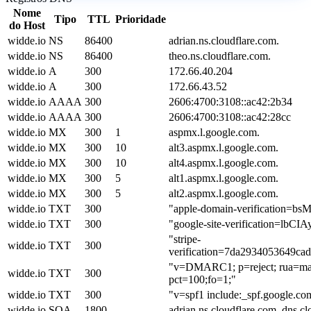
Nome
Tipo
TTL
Prioridade
do Host
widde.io
NS
86400
adrian.ns.cloudflare.com.
widde.io
NS
86400
theo.ns.cloudflare.com.
widde.io
A
300
172.66.40.204
widde.io
A
300
172.66.43.52
widde.io
AAAA
300
2606:4700:3108::ac42:2b34
widde.io
AAAA
300
2606:4700:3108::ac42:28cc
widde.io
MX
300
1
aspmx.l.google.com.
widde.io
MX
300
10
alt3.aspmx.l.google.com.
widde.io
MX
300
10
alt4.aspmx.l.google.com.
widde.io
MX
300
5
alt1.aspmx.l.google.com.
widde.io
MX
300
5
alt2.aspmx.l.google.com.
widde.io
TXT
300
"apple-domain-verification=
widde.io
TXT
300
"google-site-verification=l
"stripe-
widde.io
TXT
300
verification=7da2934053649c
"v=DMARC1; p=reject; rua=mail
widde.io
TXT
300
pct=100;fo=1;"
widde.io
TXT
300
"v=spf1 include:_spf.google.com 
widde.io
SOA
1800
adrian.ns.cloudflare.com. dns.