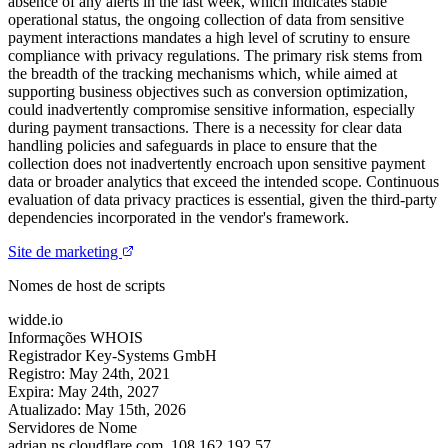
absence of any alerts in the last week, which indicates stable
operational status, the ongoing collection of data from sensitive
payment interactions mandates a high level of scrutiny to ensure
compliance with privacy regulations. The primary risk stems from
the breadth of the tracking mechanisms which, while aimed at
supporting business objectives such as conversion optimization,
could inadvertently compromise sensitive information, especially
during payment transactions. There is a necessity for clear data
handling policies and safeguards in place to ensure that the
collection does not inadvertently encroach upon sensitive payment
data or broader analytics that exceed the intended scope. Continuous
evaluation of data privacy practices is essential, given the third-party
dependencies incorporated in the vendor's framework.
Site de marketing
Nomes de host de scripts
widde.io
Informações WHOIS
Registrador
Key-Systems GmbH
Registro:
May 24th, 2021
Expira:
May 24th, 2027
Atualizado:
May 15th, 2026
Servidores de Nome
adrian.ns.cloudflare.com.
108.162.192.57