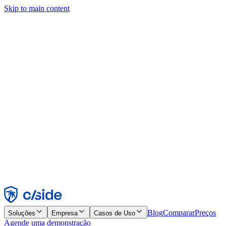
Skip to main content
Este site usa cookies e outras tecnologias que permitem a nós e às
empresas com quem trabalhamos coletar informações sobre seu
dispositivo e seu uso do site para viabilizar funcionalidades, análises
e publicidade. Consulte nosso Aviso de Cookies para mais detalhes.
Find out more in our
privacy policy
and
cookie notice
.
Aceitar todos
Rejeitar todos
Personalizar
Necessários
Funcionais
Análise
Marketing
Aceitar
Rejeitar
Blog
Comparar
Preços
Soluções
Empresa
Casos de Uso
Agende uma demonstração