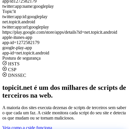
app/id1272582179
twitter:app:name:googleplay
Topic'it
twitter:app:id:googleplay
net.topicit.android
twitter:app:url:googleplay
https://play.google.com/store/apps/details?id=net.topicit.android
apple-itunes-app
app-id=1272582179
google-play-app
app-id=net.topicit.android
Postura de segurança
HSTS
CSP
DNSSEC
topicit.net é um dos milhares de scripts de
terceiros na web.
A maioria dos sites executa dezenas de scripts de terceiros sem saber
o que cada um faz. A cside monitora cada script do seu site e detecta
os que mudam ou se tornam maliciosos.
Veja como a cside funciona