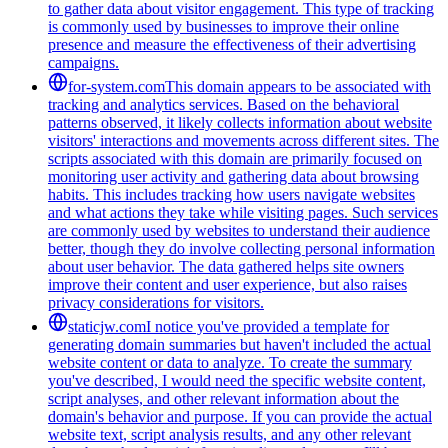
to gather data about visitor engagement. This type of tracking
is commonly used by businesses to improve their online
presence and measure the effectiveness of their advertising
campaigns.
for-system.com
This domain appears to be associated with
tracking and analytics services. Based on the behavioral
patterns observed, it likely collects information about website
visitors' interactions and movements across different sites. The
scripts associated with this domain are primarily focused on
monitoring user activity and gathering data about browsing
habits. This includes tracking how users navigate websites
and what actions they take while visiting pages. Such services
are commonly used by websites to understand their audience
better, though they do involve collecting personal information
about user behavior. The data gathered helps site owners
improve their content and user experience, but also raises
privacy considerations for visitors.
staticjw.com
I notice you've provided a template for
generating domain summaries but haven't included the actual
website content or data to analyze. To create the summary
you've described, I would need the specific website content,
script analyses, and other relevant information about the
domain's behavior and purpose. If you can provide the actual
website text, script analysis results, and any other relevant