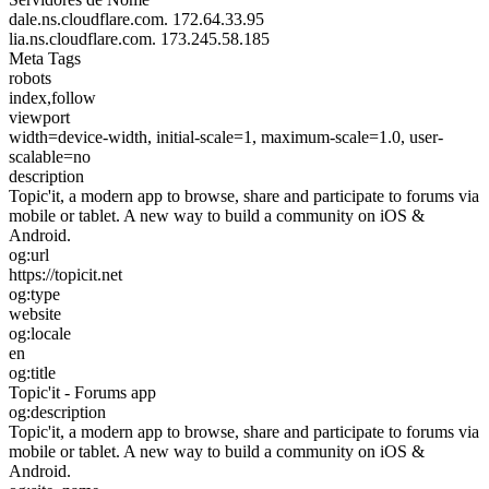
dale.ns.cloudflare.com.
172.64.33.95
lia.ns.cloudflare.com.
173.245.58.185
Meta Tags
robots
index,follow
viewport
width=device-width, initial-scale=1, maximum-scale=1.0, user-
scalable=no
description
Topic'it, a modern app to browse, share and participate to forums via
mobile or tablet. A new way to build a community on iOS &
Android.
og:url
https://topicit.net
og:type
website
og:locale
en
og:title
Topic'it - Forums app
og:description
Topic'it, a modern app to browse, share and participate to forums via
mobile or tablet. A new way to build a community on iOS &
Android.