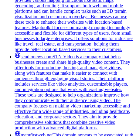
provides various mapping functions like static maps,
geocoding, and routing. It supports both web and mobile
platforms and can handle complex tasks such as 3D terrain
visualization and custom map overlays. Businesses can use
these tools to enhance their websites with location-based
features. Maptoolkit focuses on making mapping technology
accessible and flexible for different types of users, from small
businesses to large enterprises. It offers solutions for industries
like travel, real estate, and transportation, helping them
provide better location-based services to their customers.
sendtonews.com
STN Video is a company that helps
businesses create and share high-quality video content. They
offer tools for producing, hosting, and managing videos,
along with features that make it easier to connect with
audiences through engaging visual stories. Their platform
includes services like video analytics, customizable players,
and integration options that work with existing websites.
These tools are designed to help organizations improve how
they communicate with their audience using video. The
company focuses on making video marketing accessible and
effective for a wide range of industries, including healthcare,
education, and corporate sectors. They aim to provide
comprehensive solutions that combine creative video
production with advanced digital platforms.
memfirstweb.net
This domain appears to be associated with