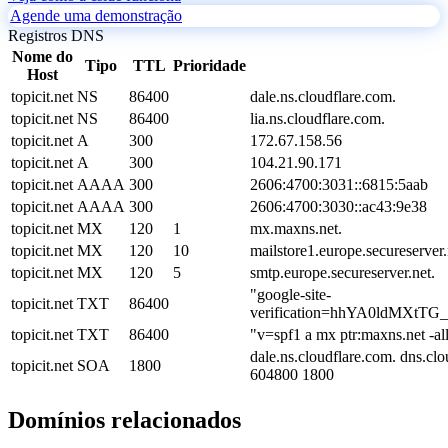
Agende uma demonstração
Registros DNS
Nome do
Tipo
TTL
Prioridade
Host
topicit.net
NS
86400
dale.ns.cloudflare.com.
topicit.net
NS
86400
lia.ns.cloudflare.com.
topicit.net
A
300
172.67.158.56
topicit.net
A
300
104.21.90.171
topicit.net
AAAA
300
2606:4700:3031::6815:5aab
topicit.net
AAAA
300
2606:4700:3030::ac43:9e38
topicit.net
MX
120
1
mx.maxns.net.
topicit.net
MX
120
10
mailstore1.europe.secureserver.
topicit.net
MX
120
5
smtp.europe.secureserver.net.
"google-site-
topicit.net
TXT
86400
verification=hhYA0ldMXt
topicit.net
TXT
86400
"v=spf1 a mx ptr:maxns.net -al
dale.ns.cloudflare.com. dns.c
topicit.net
SOA
1800
604800 1800
Domínios relacionados