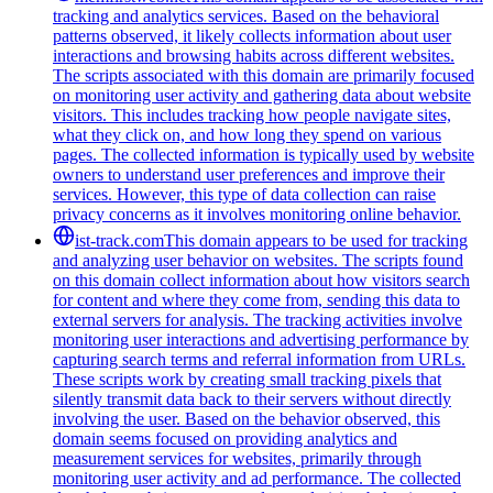
tracking and analytics services. Based on the behavioral
patterns observed, it likely collects information about user
interactions and browsing habits across different websites.
The scripts associated with this domain are primarily focused
on monitoring user activity and gathering data about website
visitors. This includes tracking how people navigate sites,
what they click on, and how long they spend on various
pages. The collected information is typically used by website
owners to understand user preferences and improve their
services. However, this type of data collection can raise
privacy concerns as it involves monitoring online behavior.
ist-track.com
This domain appears to be used for tracking
and analyzing user behavior on websites. The scripts found
on this domain collect information about how visitors search
for content and where they come from, sending this data to
external servers for analysis. The tracking activities involve
monitoring user interactions and advertising performance by
capturing search terms and referral information from URLs.
These scripts work by creating small tracking pixels that
silently transmit data back to their servers without directly
involving the user. Based on the behavior observed, this
domain seems focused on providing analytics and
measurement services for websites, primarily through
monitoring user activity and ad performance. The collected