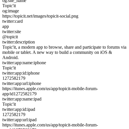
og:site_name
Topic'it
og:image
https://topicit.net/images/topicit-social.png
twitter:card
app
twitter:site
@topicit
twitter:description
Topic'it, a modern app to browse, share and participate to forums via
mobile or tablet. A new way to build a community on iOS &
Android.
twitter:app:name:iphone
Topic'it
twitter:app:id:iphone
1272582179
twitter:app:url:iphone
https://itunes.apple.com/us/app/topicit-mobile-forum-
app/id1272582179
twitter:app:name:ipad
Topic'it
twitter:app:id:ipad
1272582179
twitter:app:url:ipad
https://itunes.apple.com/us/app/topicit-mobile-forum-