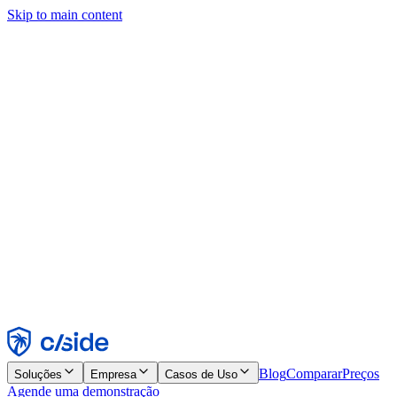
Skip to main content
Este site usa cookies e outras tecnologias que permitem a nós e às
empresas com quem trabalhamos coletar informações sobre seu
dispositivo e seu uso do site para viabilizar funcionalidades, análises
e publicidade. Consulte nosso Aviso de Cookies para mais detalhes.
Find out more in our
privacy policy
and
cookie notice
.
Aceitar todos
Rejeitar todos
Personalizar
Necessários
Funcionais
Análise
Marketing
Aceitar
Rejeitar
Blog
Comparar
Preços
Soluções
Empresa
Casos de Uso
Agende uma demonstração