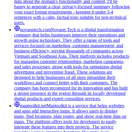
data about the domain's functionality and content, I'll be
happy to generate a clear, privacy-focused summary following
your exact format requirements - keeping it under 3-4
sentences with a calm, factual tone suitable for non-technical
users.
novaontech.com
Novaon Tech is a digital transformation
company that helps businesses improve their operations and
growth using technology. They offer a range of tools and
services focused on marketing, customer management, and
business efficiency, serving thousands of companies across
Vietnam and Southeast Asia. Their platform includes products
for managing customer relationships, marketing campaigns,
and sales processes, along with tools for optimizing digital
advertising and preventing fraud. These solutions are
designed to help businesses of all sizes streamline their
workflows and connect better with their customers. The
company has been recognized for its innovation and has built
a strong presence in the region through its locally developed
digital products and expert consulting services.
maptoolkit.net
Maptoolkit is a service that helps websites
and apps add interactive maps. It allows users to display
maps, find locations, plan routes, and show real-time data on
maps. The platform offers tools for developers to easily
integrate these features into their projects. The service