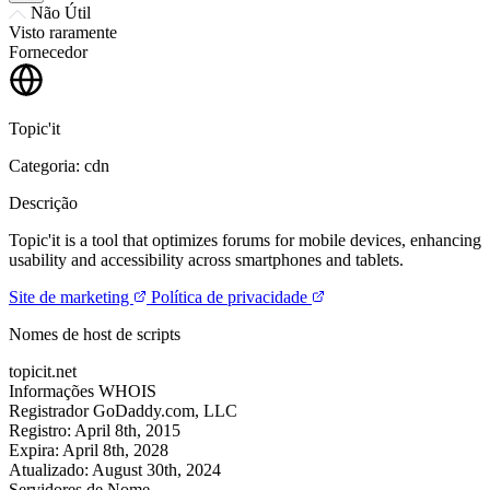
Não Útil
Visto raramente
Fornecedor
Topic'it
Categoria: cdn
Descrição
Topic'it is a tool that optimizes forums for mobile devices, enhancing
usability and accessibility across smartphones and tablets.
Site de marketing
Política de privacidade
Nomes de host de scripts
topicit.net
Informações WHOIS
Registrador
GoDaddy.com, LLC
Registro:
April 8th, 2015
Expira:
April 8th, 2028
Atualizado:
August 30th, 2024
Servidores de Nome