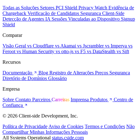
Todas as Soluções
Setores
PCI Shield
Privacy Watch
Evidência de
Chargeback
Verificação de Candidatos
Segurança Client-Side
Detecção de Agentes IA
Sessões Vinculadas ao Dispositivo
Signup
Shield
Comparar
Visão Geral
vs Cloudflare
vs Akamai
vs Jscrambler
vs Imperva
vs
Feroot
vs Human Security
vs otto-js
vs F5
vs DataStealth
vs Sift
Recursos
Documentação
Blog
Registro de Alterações
Preços
Segurança
Diretório de Domínios
Glossário
Empresa
Sobre
Contato
Parceiros
Carreiras
Imprensa
Produtos
Centro de
Confiança
© 2026 Client-side Development, Inc.
Política de Privacidade
Aviso de Cookies
Termos e Condições
Não
Compartilhar Minhas Informações Pessoais
All Systems Operational
status.cside.com