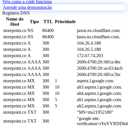
Veja como a cside funciona
Agende uma demonstração
Registros DNS
Nome do
Tipo
TTL
Prioridade
Host
storepoint.co
NS
86400
jason.ns.cloudflare.com.
storepoint.co
NS
86400
laura.ns.cloudflare.com.
storepoint.co
A
300
104.26.4.188
storepoint.co
A
300
104.26.5.188
storepoint.co
A
300
172.67.74.203
storepoint.co
AAAA
300
2606:4700:20::681a:4bc
storepoint.co
AAAA
300
2606:4700:20::ac43:4acb
storepoint.co
AAAA
300
2606:4700:20::681a:5bc
storepoint.co
MX
300
1
aspmx.l.google.com.
storepoint.co
MX
300
10
alt3.aspmx.l.google.com.
storepoint.co
MX
300
10
alt4.aspmx.l.google.com.
storepoint.co
MX
300
5
alt1.aspmx.l.google.com.
storepoint.co
MX
300
5
alt2.aspmx.l.google.com.
storepoint.co
TXT
300
"MS=ms21952180"
"google-site-
storepoint.co
TXT
300
verification=rYuYYRDD