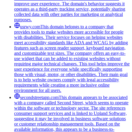
improve user experience. The domain's behavior suggests it
operates as a third-party tracking service, potentially sharing
collected data with other parties for marketing or analytical
purposes.
usrwy.com
This domain belongs to a company that
provides tools to make websites more accessible for people
with disabilities. Their service focuses on helping websites
meet accessibility standards like ADA and WCAG by adding
features such as screen reader support, keyboard navigation,
and customizable text sizes. The company offers an easy-to-
use widget that can be added to existing websites without
requiring major technical changes. This tool helps improve the
user experience for everyone while specifically supporting
those with visual, motor, or other disabilities. Their main goal
is to help website owners comply with legal accessibility
requirements while creating a more inclusive online
environment for all users.
secondstreetapp.com
This domain appears to be associated
with a company called Second Street, which seems to operate
within the software or technology sector. The site references
consumer support services and is linked to Upland Software,
suggesting it may be involved in business software solutions
or customer relationship management tools. Based on the
available information, this appears to be a business-to-