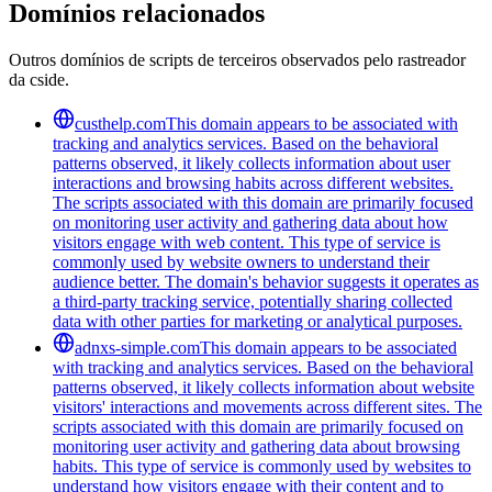
Domínios relacionados
Outros domínios de scripts de terceiros observados pelo rastreador
da cside.
custhelp.com
This domain appears to be associated with
tracking and analytics services. Based on the behavioral
patterns observed, it likely collects information about user
interactions and browsing habits across different websites.
The scripts associated with this domain are primarily focused
on monitoring user activity and gathering data about how
visitors engage with web content. This type of service is
commonly used by website owners to understand their
audience better. The domain's behavior suggests it operates as
a third-party tracking service, potentially sharing collected
data with other parties for marketing or analytical purposes.
adnxs-simple.com
This domain appears to be associated
with tracking and analytics services. Based on the behavioral
patterns observed, it likely collects information about website
visitors' interactions and movements across different sites. The
scripts associated with this domain are primarily focused on
monitoring user activity and gathering data about browsing
habits. This type of service is commonly used by websites to
understand how visitors engage with their content and to