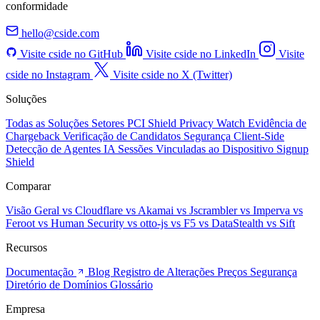
conformidade
hello@cside.com
Visite cside no GitHub
Visite cside no LinkedIn
Visite
cside no Instagram
Visite cside no X (Twitter)
Soluções
Todas as Soluções
Setores
PCI Shield
Privacy Watch
Evidência de
Chargeback
Verificação de Candidatos
Segurança Client-Side
Detecção de Agentes IA
Sessões Vinculadas ao Dispositivo
Signup
Shield
Comparar
Visão Geral
vs Cloudflare
vs Akamai
vs Jscrambler
vs Imperva
vs
Feroot
vs Human Security
vs otto-js
vs F5
vs DataStealth
vs Sift
Recursos
Documentação
Blog
Registro de Alterações
Preços
Segurança
Diretório de Domínios
Glossário
Empresa