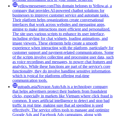
yellowmessenger.com
This domain belongs to Yellow.ai, a
company that provides AI-powered chatbot solutions for
businesses to improve customer service and automate tasks.
Their platform helps organizations create conversational
interfaces that work across websites and messaging apps,
aiming to make interactions more efficient and personalized.
The site uses various scripts to enhance its user interface,
including styling for chat widgets, loading animations, and
image viewers. These elements help create a smooth
experience when interacting with the platform, particularly for
customer support and payment-related communications. Some
of the scripts involve collecting and processing user data, such
as voice recordings and messages, to power chat features and
analytics. While these functions are part of the service's core
functionality, they do involve handling sensitive information,
which is typical for platforms offering real-time
communication tools.
autoads.asia
Novaon AutoAds is a technology company
that helps advertisers protect their budgets from fraudulent
clicks, especially in markets like Vietnam where click fraud is
common. It uses artificial intelligence to detect and stop bad
traffic in real time, making sure that ad spending is used
effectively. The service offers tools to manage and optimize
Google Ads and Facebook Ads campaigns, along with