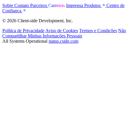
Sobre
Contato
Parceiros
Carreiras
Imprensa
Produtos
Centro de
Confiança
© 2026 Client-side Development, Inc.
Política de Privacidade
Aviso de Cookies
Termos e Condições
Não
Compartilhar Minhas Informações Pessoais
All Systems Operational
status.cside.com