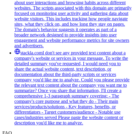
about user interactions and browsing habits across different
websites. The scripts associated with this domain are primarily
focused on monitoring user activity and gathering data about
website visitors. This includes tracking how people navigate
sites, what they click on, and how long they stay on pages.
The domain's behavior suggests it operates as part of a
broader network designed to provide insights into user
engagement and website performance metrics for site owners
and advertisers.
stackla.com
I don't see any provided text content about a
company's website or services in your message. To write the
detailed summary you've requested, I would need you to
share the actual website content, text description, or
documentation about the third-party scripts or services
company you'd like me to analyze. Could you please provide
the relevant text content about the company you want me to
summarize? Once you share that information, I'll create a
comprehensive 1-3 paragraph summary covering: - The
company's core purpose and what they do - Their main
services/products/solutions - Key features, benefits, or
differentiators - Target customers/audience - Notable use
cases/industries served Please paste the website content or
description you'd like me to analyze.
FAQ