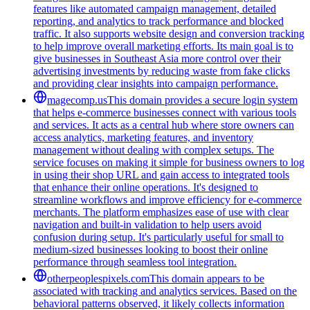
features like automated campaign management, detailed
reporting, and analytics to track performance and blocked
traffic. It also supports website design and conversion tracking
to help improve overall marketing efforts. Its main goal is to
give businesses in Southeast Asia more control over their
advertising investments by reducing waste from fake clicks
and providing clear insights into campaign performance.
magecomp.us
This domain provides a secure login system
that helps e-commerce businesses connect with various tools
and services. It acts as a central hub where store owners can
access analytics, marketing features, and inventory
management without dealing with complex setups. The
service focuses on making it simple for business owners to log
in using their shop URL and gain access to integrated tools
that enhance their online operations. It's designed to
streamline workflows and improve efficiency for e-commerce
merchants. The platform emphasizes ease of use with clear
navigation and built-in validation to help users avoid
confusion during setup. It's particularly useful for small to
medium-sized businesses looking to boost their online
performance through seamless tool integration.
otherpeoplespixels.com
This domain appears to be
associated with tracking and analytics services. Based on the
behavioral patterns observed, it likely collects information