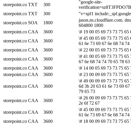
"google-site-
storepoint.co
TXT
300
verification=sz8T3FPD
storepoint.co
TXT
300
"v=spf1 include:_spf.googl
jason.ns.cloudflare.com. d
storepoint.co
SOA
1800
604800 1800
storepoint.co
CAA
3600
\# 19 00 05 69 73 73 75 65 
\# 45 00 05 69 73 73 75 65 
storepoint.co
CAA
3600
61 6e 73 69 67 6e 68 74 74
storepoint.co
CAA
3600
\# 22 00 05 69 73 73 75 65 
\# 41 00 05 69 73 73 75 65 
storepoint.co
CAA
3600
67 6e 68 74 74 70 65 78 63
storepoint.co
CAA
3600
\# 14 00 05 69 73 73 75 65 
storepoint.co
CAA
3600
\# 23 00 09 69 73 73 75 65 
\# 49 00 09 69 73 73 75 65 
storepoint.co
CAA
3600
6d 3b 20 63 61 6e 73 69 67
79 65 73
\# 26 00 09 69 73 73 75 65 
storepoint.co
CAA
3600
2e 6f 72 67
\# 45 00 09 69 73 73 75 65 
storepoint.co
CAA
3600
61 6e 73 69 67 6e 68 74 74
storepoint.co
CAA
3600
\# 18 00 09 69 73 73 75 65 