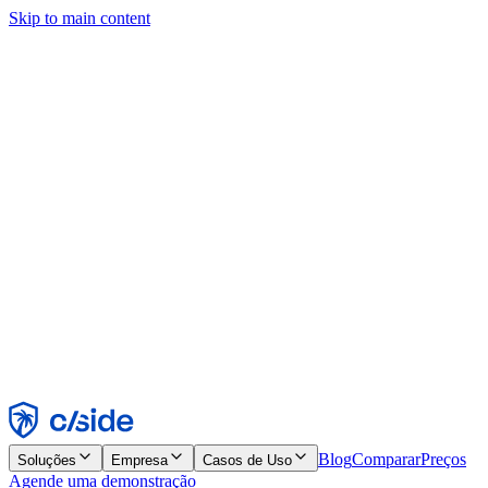
Skip to main content
Este site usa cookies e outras tecnologias que permitem a nós e às
empresas com quem trabalhamos coletar informações sobre seu
dispositivo e seu uso do site para viabilizar funcionalidades, análises
e publicidade. Consulte nosso Aviso de Cookies para mais detalhes.
Find out more in our
privacy policy
and
cookie notice
.
Aceitar todos
Rejeitar todos
Personalizar
Necessários
Funcionais
Análise
Marketing
Aceitar
Rejeitar
Blog
Comparar
Preços
Soluções
Empresa
Casos de Uso
Agende uma demonstração