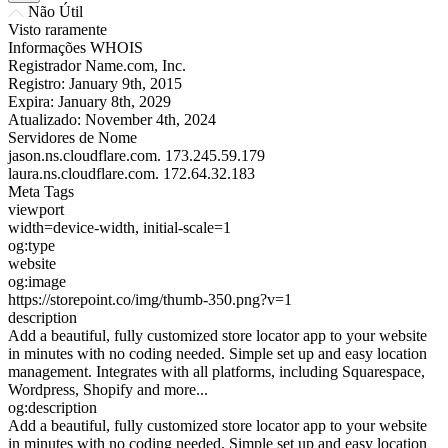
Não Útil
Visto raramente
Informações WHOIS
Registrador
Name.com, Inc.
Registro:
January 9th, 2015
Expira:
January 8th, 2029
Atualizado:
November 4th, 2024
Servidores de Nome
jason.ns.cloudflare.com.
173.245.59.179
laura.ns.cloudflare.com.
172.64.32.183
Meta Tags
viewport
width=device-width, initial-scale=1
og:type
website
og:image
https://storepoint.co/img/thumb-350.png?v=1
description
Add a beautiful, fully customized store locator app to your website
in minutes with no coding needed. Simple set up and easy location
management. Integrates with all platforms, including Squarespace,
Wordpress, Shopify and more...
og:description
Add a beautiful, fully customized store locator app to your website
in minutes with no coding needed. Simple set up and easy location