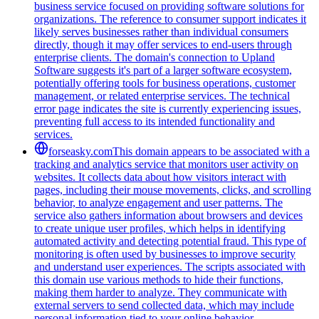
business service focused on providing software solutions for
organizations. The reference to consumer support indicates it
likely serves businesses rather than individual consumers
directly, though it may offer services to end-users through
enterprise clients. The domain's connection to Upland
Software suggests it's part of a larger software ecosystem,
potentially offering tools for business operations, customer
management, or related enterprise services. The technical
error page indicates the site is currently experiencing issues,
preventing full access to its intended functionality and
services.
forseasky.com
This domain appears to be associated with a
tracking and analytics service that monitors user activity on
websites. It collects data about how visitors interact with
pages, including their mouse movements, clicks, and scrolling
behavior, to analyze engagement and user patterns. The
service also gathers information about browsers and devices
to create unique user profiles, which helps in identifying
automated activity and detecting potential fraud. This type of
monitoring is often used by businesses to improve security
and understand user experiences. The scripts associated with
this domain use various methods to hide their functions,
making them harder to analyze. They communicate with
external servers to send collected data, which may include
personal information tied to your online behavior.