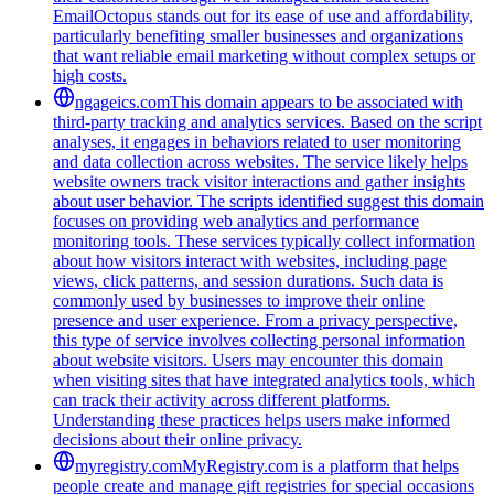
EmailOctopus stands out for its ease of use and affordability,
particularly benefiting smaller businesses and organizations
that want reliable email marketing without complex setups or
high costs.
ngageics.com
This domain appears to be associated with
third-party tracking and analytics services. Based on the script
analyses, it engages in behaviors related to user monitoring
and data collection across websites. The service likely helps
website owners track visitor interactions and gather insights
about user behavior. The scripts identified suggest this domain
focuses on providing web analytics and performance
monitoring tools. These services typically collect information
about how visitors interact with websites, including page
views, click patterns, and session durations. Such data is
commonly used by businesses to improve their online
presence and user experience. From a privacy perspective,
this type of service involves collecting personal information
about website visitors. Users may encounter this domain
when visiting sites that have integrated analytics tools, which
can track their activity across different platforms.
Understanding these practices helps users make informed
decisions about their online privacy.
myregistry.com
MyRegistry.com is a platform that helps
people create and manage gift registries for special occasions