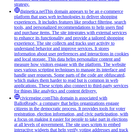
strategy.
diginetica.net
This domain appears to be an e-commerce
platform that uses web technologies to deliver shopping
experiences. It includes features like product filtering, search
tools, and personalized recommendations to help users find
and purchase items. The site integrates with external services
to enhance its functionality and provide a tailored shopping
experience. The site collects and tracks user activity to
understand behavior and improve services. It stores
information about user preferences and interactions in cookies
and local storage. This data helps personalize content and
measure how visitors engage with the platform. The website
uses various scripting techniques to manage its interface and
handle user requests. Some parts of the code are obfuscated,
which makes them harder to read but is common in web
applications. These scripts also connect to third-party services
for things like analytics and content delivery.
civicengine.com
This domain is associated with
BallotReady, a company that helps organizations engage
citizens in the democratic process. It provides tools for voter
registration, election information, and civic participation, with
a focus on making it easier for people to take part in elections
at all levels of government. The site uses scripts to embed
interactive widgets that help verify voting addresses and track