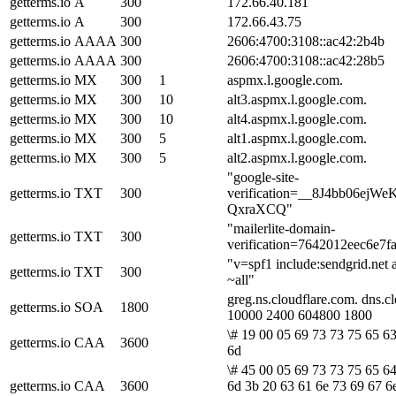
getterms.io
A
300
172.66.40.181
getterms.io
A
300
172.66.43.75
getterms.io
AAAA
300
2606:4700:3108::ac42:2b4b
getterms.io
AAAA
300
2606:4700:3108::ac42:28b5
getterms.io
MX
300
1
aspmx.l.google.com.
getterms.io
MX
300
10
alt3.aspmx.l.google.com.
getterms.io
MX
300
10
alt4.aspmx.l.google.com.
getterms.io
MX
300
5
alt1.aspmx.l.google.com.
getterms.io
MX
300
5
alt2.aspmx.l.google.com.
"google-site-
getterms.io
TXT
300
verification=__8J4bb06ejW
QxraXCQ"
"mailerlite-domain-
getterms.io
TXT
300
verification=7642012eec6e7
"v=spf1 include:sendgrid.net
getterms.io
TXT
300
~all"
greg.ns.cloudflare.com. dns.
getterms.io
SOA
1800
10000 2400 604800 1800
\# 19 00 05 69 73 73 75 65 63
getterms.io
CAA
3600
6d
\# 45 00 05 69 73 73 75 65 64
getterms.io
CAA
3600
6d 3b 20 63 61 6e 73 69 67 6