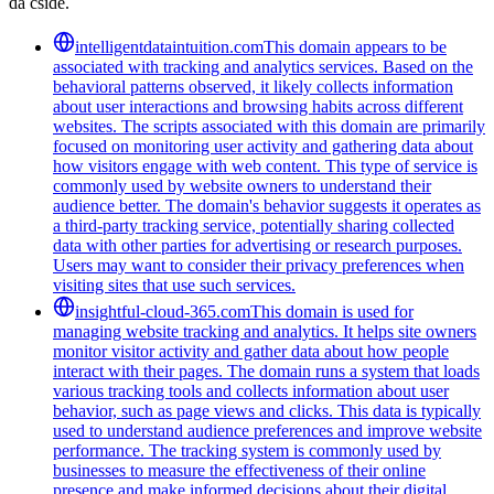
da cside.
intelligentdataintuition.com
This domain appears to be
associated with tracking and analytics services. Based on the
behavioral patterns observed, it likely collects information
about user interactions and browsing habits across different
websites. The scripts associated with this domain are primarily
focused on monitoring user activity and gathering data about
how visitors engage with web content. This type of service is
commonly used by website owners to understand their
audience better. The domain's behavior suggests it operates as
a third-party tracking service, potentially sharing collected
data with other parties for advertising or research purposes.
Users may want to consider their privacy preferences when
visiting sites that use such services.
insightful-cloud-365.com
This domain is used for
managing website tracking and analytics. It helps site owners
monitor visitor activity and gather data about how people
interact with their pages. The domain runs a system that loads
various tracking tools and collects information about user
behavior, such as page views and clicks. This data is typically
used to understand audience preferences and improve website
performance. The tracking system is commonly used by
businesses to measure the effectiveness of their online
presence and make informed decisions about their digital