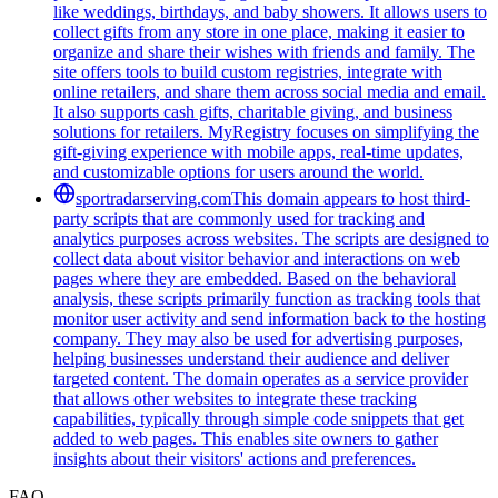
like weddings, birthdays, and baby showers. It allows users to
collect gifts from any store in one place, making it easier to
organize and share their wishes with friends and family. The
site offers tools to build custom registries, integrate with
online retailers, and share them across social media and email.
It also supports cash gifts, charitable giving, and business
solutions for retailers. MyRegistry focuses on simplifying the
gift-giving experience with mobile apps, real-time updates,
and customizable options for users around the world.
sportradarserving.com
This domain appears to host third-
party scripts that are commonly used for tracking and
analytics purposes across websites. The scripts are designed to
collect data about visitor behavior and interactions on web
pages where they are embedded. Based on the behavioral
analysis, these scripts primarily function as tracking tools that
monitor user activity and send information back to the hosting
company. They may also be used for advertising purposes,
helping businesses understand their audience and deliver
targeted content. The domain operates as a service provider
that allows other websites to integrate these tracking
capabilities, typically through simple code snippets that get
added to web pages. This enables site owners to gather
insights about their visitors' actions and preferences.
FAQ