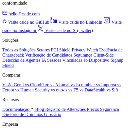
conformidade
hello@cside.com
Visite cside no GitHub
Visite cside no LinkedIn
Visite
cside no Instagram
Visite cside no X (Twitter)
Soluções
Todas as Soluções
Setores
PCI Shield
Privacy Watch
Evidência de
Chargeback
Verificação de Candidatos
Segurança Client-Side
Detecção de Agentes IA
Sessões Vinculadas ao Dispositivo
Signup
Shield
Comparar
Visão Geral
vs Cloudflare
vs Akamai
vs Jscrambler
vs Imperva
vs
Feroot
vs Human Security
vs otto-js
vs F5
vs DataStealth
vs Sift
Recursos
Documentação
Blog
Registro de Alterações
Preços
Segurança
Diretório de Domínios
Glossário
Empresa