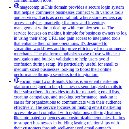
communication tools.
magecomp.us
This domain provides a secure login system
that helps e-commerce businesses connect with various tools
and services. It acts as a central hub where store owners can
access analytics, marketing features, and inventory
management without dealing with complex setups. The
service focuses on making it simple for business owners to log
in using their shop URL and gain access to integrated tools
that enhance their online operations. It's designed to
streamline workflows and improve efficiency for e-commerce
merchants. The platform emphasizes ease of use with clear
navigation and built-in validation to help users avoid
confusion during setup. It's particularly useful for small to
medium-sized businesses looking to boost their online
performance through seamless tool integration.
eocampaign1.com
EmailOctopus is an email marketing
platform designed to help businesses send targeted emails to
their subscribers. It provides tools for managing email lists,
creating campaigns, and tracking performance, making it
easier for organizations to communicate with their audience
effectively. The service focuses on making email marketing
accessible and compliant with regulations, offering features
like automated sequences and customizable templates. It aims
to support businesses in building lasting relationships with
their customers through well-managed email outreach.