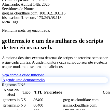
Atualizado:
August 14th, 2025
Servidores de Nome
greg.ns.cloudflare.com.
108.162.193.115
iris.ns.cloudflare.com.
173.245.58.118
Meta Tags
Nenhuma meta tag encontrada.
getterms.io é um dos milhares de scripts
de terceiros na web.
A maioria dos sites executa dezenas de scripts de terceiros sem saber
o que cada um faz. A cside monitora cada script do seu site e detecta
os que mudam ou se tornam maliciosos.
Veja como a cside funciona
Agende uma demonstração
Registros DNS
Nome do
Tipo
TTL
Prioridade
Con
Host
getterms.io
NS
86400
greg.ns.cloudflare.com.
getterms.io
NS
86400
iris.ns.cloudflare.com.