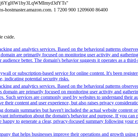
ng=JQj6YgHW1by3LqWMImyd3dYTs"
ns-hostmaster.amazon.com. 1 7200 900 1209600 86400
de cside.
cking and analytics services. Based on the behavioral patterns observed,
his domain are primarily focused on monitoring user activity and gatheri
udience better. The domain's behavior suggests it operates as a third-pa
ywall or subscription-based service for online content. It's been registe
, indicating potential security risks.
cking and analytics services. Based on the behavioral patterns observed, 
his domain are primarily focused on monitoring user activity and gather
es. Such services are commonly used by websites to understand their au
 their content and user experience, but also raises privacy consideration
ing domain summaries but haven't included the actual website content o
evant information about the domain's behavior and purpose. If you can pr
l be happy to generate a clear, privacy-focused summary following your e
pany that helps businesses improve their operations and growth using t