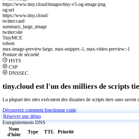
https://www.tiny.cloud/images/tiny-v5-og-image.png
og:url
https://www.tiny.cloud/
twitter:card
summary_large_image
twitter:site
TinyMCE
robots
max-image-preview:large, max-snippet:-1, max-video-preview:-1
Posture de sécurité
HSTS
CSP
DNSSEC
tiny.cloud est l'un des milliers de scripts ti
La plupart des sites exécutent des dizaines de scripts tiers sans savoir
Découvrez comment fonctionne cside
Réserver une démo
Enregistrements DNS
Nom
Type
TTL
Priorité
d'hôte