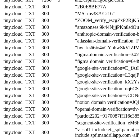
tiny.cloud
TXT
300
"2B0E8BE77A"
tiny.cloud
TXT
300
"MS=ms38791216"
tiny.cloud
TXT
300
"ZOOM_verify_escgZxP2RjK5
tiny.cloud
TXT
300
"amazonses:9k44NjjjPKn8s
tiny.cloud
TXT
300
"anthropic-domain-verifica
tiny.cloud
TXT
300
"atlassian-domain-verifica
tiny.cloud
TXT
300
"bw=ks66io4uCYbbwSkVIZf
tiny.cloud
TXT
300
"figma-domain-verification=3
tiny.cloud
TXT
300
"figma-domain-verification=6
tiny.cloud
TXT
300
"google-site-verification
tiny.cloud
TXT
300
"google-site-verification=
tiny.cloud
TXT
300
"google-site-verification=
tiny.cloud
TXT
300
"google-site-verification
tiny.cloud
TXT
300
"google-site-verification=
tiny.cloud
TXT
300
"notion-domain-verificati
tiny.cloud
TXT
300
"openai-domain-verificatio
tiny.cloud
TXT
300
"pardot2202=9170087ff116e38
tiny.cloud
TXT
300
"segment-site-verification
"v=spf1 include:et._spf.pardot.
tiny.cloud
TXT
300
include:spf.mandrillapp.com -all