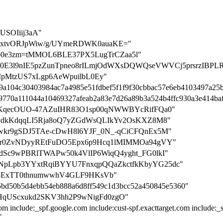
USOIiij3aA"
dOuxtvORJpWiw/g/UYmeRDWK0auaKE="
tion-b0e3zm=tMMOL6BLE37PX5LugTrCZaa5l"
tion=F0E3l9nIE5pzZunTpneo8rILmjOdWXsDQWQseVWVCj5prsrzIBPL
MpMtzUS7xLgp6AeWpuilbL0Ey"
459a104c30403984ac7a4985e51fdbef5f1f9f30cbbac57e6eb4103497a25
e49770a111044a10469327afeab2a83e7d26a89b3a524b4ffc930a3e414ba
=E_fAtKqecOUO-47AZuIHR83O1sp00qNWWBYcRifFQa0"
L3qajPdkKdqqLI5Rja8oQ7yZGdWsQLIkYv2OsKXZ8M8"
kX2Ywkr9gSDJ5TAe-cDwH8l6YJF_0N_-qCiCFQnEx5M"
=nq6CSr0ZvNDyyREtFuDO5Epx6p9Hcq1lMIMMOa94gVY"
yCDNdSc9wPBRlTWAPw50k4VlIP6WiqQ4yght_FG0lkI"
on=JQNpLpb3YYxtRqiBYYU7FnxqpQQaZkctfkKbyYG25dc"
n=dv-ExTT0thnumwwhV4GLF9HKsVb"
5bd50b5d4ebb54eb888a6d8ff549c1d3bcc52a450845e5360"
=eM6HqUScxukd2SKV3hh2P9wNigFd0zgO"
com include:_spf.google.com include:cust-spf.exacttarget.com include:
"