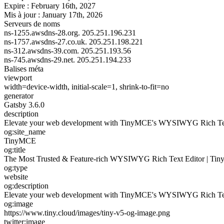
Expire :
February 16th, 2027
Mis à jour :
January 17th, 2026
Serveurs de noms
ns-1255.awsdns-28.org.
205.251.196.231
ns-1757.awsdns-27.co.uk.
205.251.198.221
ns-312.awsdns-39.com.
205.251.193.56
ns-745.awsdns-29.net.
205.251.194.233
Balises méta
viewport
width=device-width, initial-scale=1, shrink-to-fit=no
generator
Gatsby 3.6.0
description
Elevate your web development with TinyMCE's WYSIWYG Rich Text Ed
og:site_name
TinyMCE
og:title
The Most Trusted & Feature-rich WYSIWYG Rich Text Editor | Ti
og:type
website
og:description
Elevate your web development with TinyMCE's WYSIWYG Rich Text Ed
og:image
https://www.tiny.cloud/images/tiny-v5-og-image.png
twitter:image