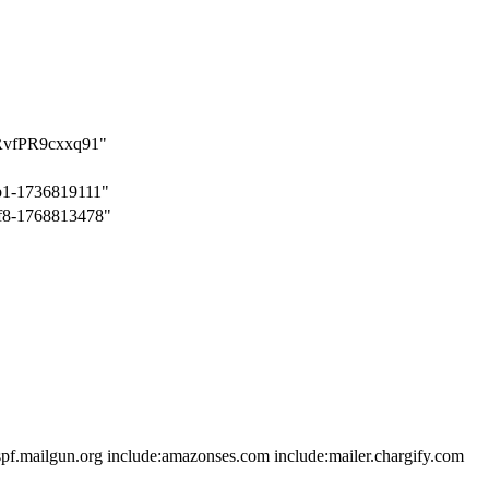
RvfPR9cxxq91"
b1-1736819111"
f8-1768813478"
_spf.mailgun.org include:amazonses.com include:mailer.chargify.com