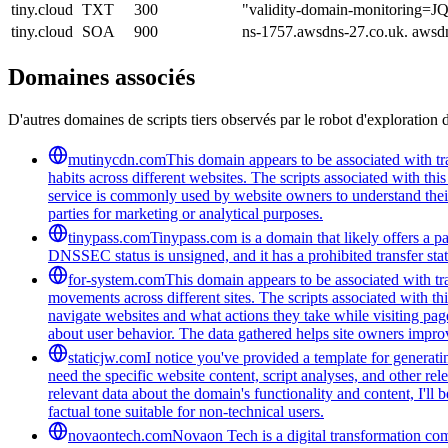
tiny.cloud
TXT
300
"validity-domain-monitori
tiny.cloud
SOA
900
ns-1757.awsdns-27.co.uk. awsd
Domaines associés
D'autres domaines de scripts tiers observés par le robot d'exploration 
mutinycdn.com
This domain appears to be associated with tra
habits across different websites. The scripts associated with t
service is commonly used by website owners to understand their a
parties for marketing or analytical purposes.
tinypass.com
Tinypass.com is a domain that likely offers a pa
DNSSEC status is unsigned, and it has a prohibited transfer state
for-system.com
This domain appears to be associated with tra
movements across different sites. The scripts associated with t
navigate websites and what actions they take while visiting pag
about user behavior. The data gathered helps site owners improve
staticjw.com
I notice you've provided a template for generat
need the specific website content, script analyses, and other rel
relevant data about the domain's functionality and content, I'l
factual tone suitable for non-technical users.
novaontech.com
Novaon Tech is a digital transformation com