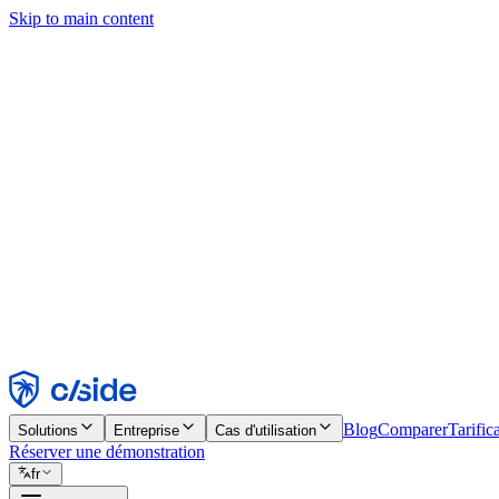
Skip to main content
Ce site utilise des cookies et d'autres technologies qui nous permettent,
d'activer les fonctionnalités, l'analyse et la publicité. Consultez notre 
Find out more in our
privacy policy
and
cookie notice
.
Tout accepter
Tout rejeter
Personnaliser
Nécessaire
Fonctionnel
Analytique
Marketing
Accepter
Rejeter
Blog
Comparer
Tarific
Solutions
Entreprise
Cas d'utilisation
Réserver une démonstration
fr