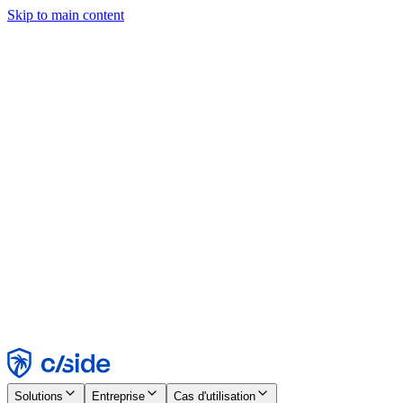
Skip to main content
Ce site utilise des cookies et d'autres technologies qui nous
permettent, ainsi qu'aux entreprises avec lesquelles nous travaillons,
de collecter des informations sur votre appareil et votre utilisation du
site afin d'activer les fonctionnalités, l'analyse et la publicité.
Consultez notre avis relatif aux cookies pour plus de détails.
Find out more in our
privacy policy
and
cookie notice
.
Tout accepter
Tout rejeter
Personnaliser
Nécessaire
Fonctionnel
Analytique
Marketing
Accepter
Rejeter
Solutions
Entreprise
Cas d'utilisation