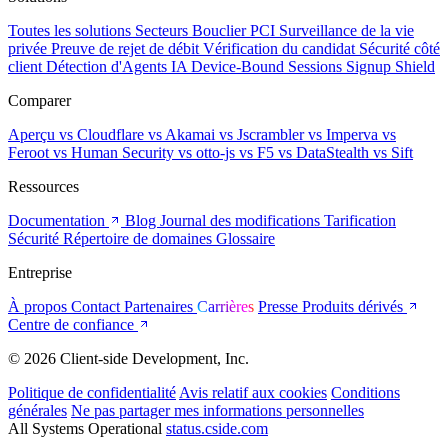
Toutes les solutions
Secteurs
Bouclier PCI
Surveillance de la vie
privée
Preuve de rejet de débit
Vérification du candidat
Sécurité côté
client
Détection d'Agents IA
Device-Bound Sessions
Signup Shield
Comparer
Aperçu
vs Cloudflare
vs Akamai
vs Jscrambler
vs Imperva
vs
Feroot
vs Human Security
vs otto-js
vs F5
vs DataStealth
vs Sift
Ressources
Documentation
Blog
Journal des modifications
Tarification
Sécurité
Répertoire de domaines
Glossaire
Entreprise
À propos
Contact
Partenaires
Carrières
Presse
Produits dérivés
Centre de confiance
© 2026 Client-side Development, Inc.
Politique de confidentialité
Avis relatif aux cookies
Conditions
générales
Ne pas partager mes informations personnelles
All Systems Operational
status.cside.com