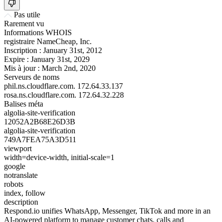
Pas utile
Rarement vu
Informations WHOIS
registraire
NameCheap, Inc.
Inscription :
January 31st, 2012
Expire :
January 31st, 2029
Mis à jour :
March 2nd, 2020
Serveurs de noms
phil.ns.cloudflare.com.
172.64.33.137
rosa.ns.cloudflare.com.
172.64.32.228
Balises méta
algolia-site-verification
12052A2B68E26D3B
algolia-site-verification
749A7FEA75A3D511
viewport
width=device-width, initial-scale=1
google
notranslate
robots
index, follow
description
Respond.io unifies WhatsApp, Messenger, TikTok and more in an
AI-powered platform to manage customer chats, calls and