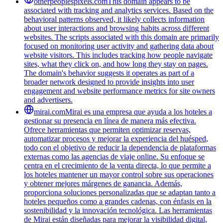
otherpeoplespixels.com
This domain appears to be
associated with tracking and analytics services. Based on the
behavioral patterns observed, it likely collects information
about user interactions and browsing habits across different
websites. The scripts associated with this domain are primarily
focused on monitoring user activity and gathering data about
website visitors. This includes tracking how people navigate
sites, what they click on, and how long they stay on pages.
The domain's behavior suggests it operates as part of a
broader network designed to provide insights into user
engagement and website performance metrics for site owners
and advertisers.
mirai.com
Mirai es una empresa que ayuda a los hoteles a
gestionar su presencia en línea de manera más efectiva.
Ofrece herramientas que permiten optimizar reservas,
automatizar procesos y mejorar la experiencia del huésped,
todo con el objetivo de reducir la dependencia de plataformas
externas como las agencias de viaje online. Su enfoque se
centra en el crecimiento de la venta directa, lo que permite a
los hoteles mantener un mayor control sobre sus operaciones
y obtener mejores márgenes de ganancia. Además,
proporciona soluciones personalizadas que se adaptan tanto a
hoteles pequeños como a grandes cadenas, con énfasis en la
sostenibilidad y la innovación tecnológica. Las herramientas
de Mirai están diseñadas para mejorar la visibilidad digital,