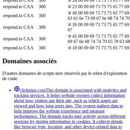
respond.io
CAA
300
\# 24 00 09 69 73 73 75 65 77 69
respond.io
CAA
300
\# 23 00 09 69 73 73 75 65 77 69 
\# 49 00 09 69 73 73 75 65 77 69
respond.io
CAA
300
63 61 6e 73 69 67 6e 68 74 74 70
\# 26 00 09 69 73 73 75 65 77 69
respond.io
CAA
300
67
\# 45 00 09 69 73 73 75 65 77 69
respond.io
CAA
300
69 67 6e 68 74 74 70 65 78 63 68
respond.io
CAA
300
\# 18 00 09 69 73 73 75 65 77 69
Domaines associés
D'autres domaines de scripts tiers observés par le robot d'exploration
de cside.
clicktripz.com
This domain is associated with analytics and
tracking services. It helps website owners collect information
about how visitors use their site, such as which pages are
viewed and how long users stay. The system gathers data to
help improve the website experience and measure
performance. The domain tracks user activity across different
sessions by storing information in cookies. It collects details
like browser type, location, and other device-related data to