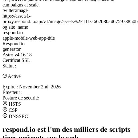
campaigns at scale.
twitter:image
https://assets1-
proxy.respond.io/api/v1/image/assets%2F11f7a662b80a46759738
og:site_name
respond.io
apple-mobile-web-app-title
Respond.io
generator
Astro v4.16.18
Certificat SSL
Statut :
Activé
Expire :
November 2nd, 2026
Émetteur :
Posture de sécurité
HSTS
CSP
DNSSEC
respond.io est l'un des milliers de scripts
tiers présents sur le web.