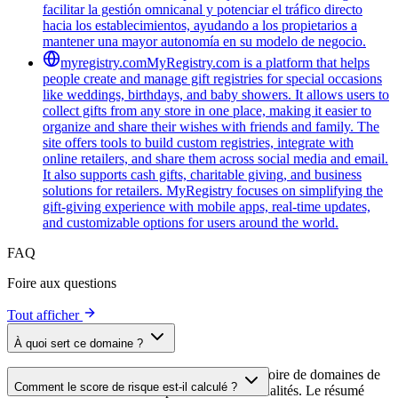
facilitar la gestión omnicanal y potenciar el tráfico directo
hacia los establecimientos, ayudando a los propietarios a
mantener una mayor autonomía en su modelo de negocio.
myregistry.com
MyRegistry.com is a platform that helps
people create and manage gift registries for special occasions
like weddings, birthdays, and baby showers. It allows users to
collect gifts from any store in one place, making it easier to
organize and share their wishes with friends and family. The
site offers tools to build custom registries, integrate with
online retailers, and share them across social media and email.
It also supports cash gifts, charitable giving, and business
solutions for retailers. MyRegistry focuses on simplifying the
gift-giving experience with mobile apps, real-time updates,
and customizable options for users around the world.
FAQ
Foire aux questions
Tout afficher
À quoi sert ce domaine ?
Ce domaine est analysé dans le cadre du répertoire de domaines de
Comment le score de risque est-il calculé ?
cside afin d'identifier les scripts tiers et leurs finalités. Le résumé