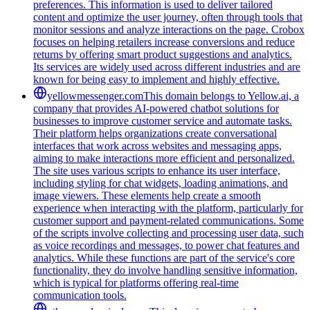
preferences. This information is used to deliver tailored
content and optimize the user journey, often through tools that
monitor sessions and analyze interactions on the page. Crobox
focuses on helping retailers increase conversions and reduce
returns by offering smart product suggestions and analytics.
Its services are widely used across different industries and are
known for being easy to implement and highly effective.
yellowmessenger.com
This domain belongs to Yellow.ai, a
company that provides AI-powered chatbot solutions for
businesses to improve customer service and automate tasks.
Their platform helps organizations create conversational
interfaces that work across websites and messaging apps,
aiming to make interactions more efficient and personalized.
The site uses various scripts to enhance its user interface,
including styling for chat widgets, loading animations, and
image viewers. These elements help create a smooth
experience when interacting with the platform, particularly for
customer support and payment-related communications. Some
of the scripts involve collecting and processing user data, such
as voice recordings and messages, to power chat features and
analytics. While these functions are part of the service's core
functionality, they do involve handling sensitive information,
which is typical for platforms offering real-time
communication tools.