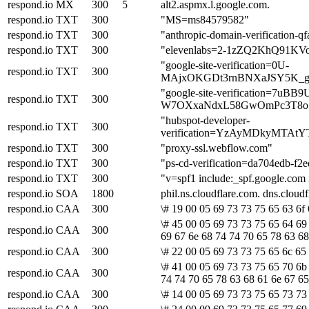
respond.io
MX
300
5
alt2.aspmx.l.google.com.
respond.io
TXT
300
"MS=ms84579582"
respond.io
TXT
300
"anthropic-domain-verificati
respond.io
TXT
300
"elevenlabs=2-1zZQ2KhQ91
"google-site-verification=0U-
respond.io
TXT
300
MAjxOKGDt3rnBNXaJSY5K_g
"google-site-verification=7u
respond.io
TXT
300
W7OXxaNdxL58GwOmPc3T8o
"hubspot-developer-
respond.io
TXT
300
verification=YzAyMDkyMTA
respond.io
TXT
300
"proxy-ssl.webflow.com"
respond.io
TXT
300
"ps-cd-verification=da704edb-f2
respond.io
TXT
300
"v=spf1 include:_spf.google.com i
respond.io
SOA
1800
phil.ns.cloudflare.com. dns.clo
respond.io
CAA
300
\# 19 00 05 69 73 73 75 65 63 6f 
\# 45 00 05 69 73 73 75 65 64 69
respond.io
CAA
300
69 67 6e 68 74 74 70 65 78 63 68
respond.io
CAA
300
\# 22 00 05 69 73 73 75 65 6c 65
\# 41 00 05 69 73 73 75 65 70 6b
respond.io
CAA
300
74 74 70 65 78 63 68 61 6e 67 65
respond.io
CAA
300
\# 14 00 05 69 73 73 75 65 73 73