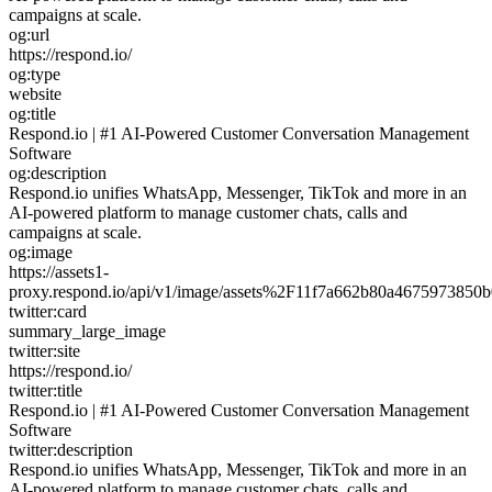
campaigns at scale.
og:url
https://respond.io/
og:type
website
og:title
Respond.io | #1 AI-Powered Customer Conversation Management
Software
og:description
Respond.io unifies WhatsApp, Messenger, TikTok and more in an
AI-powered platform to manage customer chats, calls and
campaigns at scale.
og:image
https://assets1-
proxy.respond.io/api/v1/image/assets%2F11f7a662b80a46759738
twitter:card
summary_large_image
twitter:site
https://respond.io/
twitter:title
Respond.io | #1 AI-Powered Customer Conversation Management
Software
twitter:description
Respond.io unifies WhatsApp, Messenger, TikTok and more in an
AI-powered platform to manage customer chats, calls and