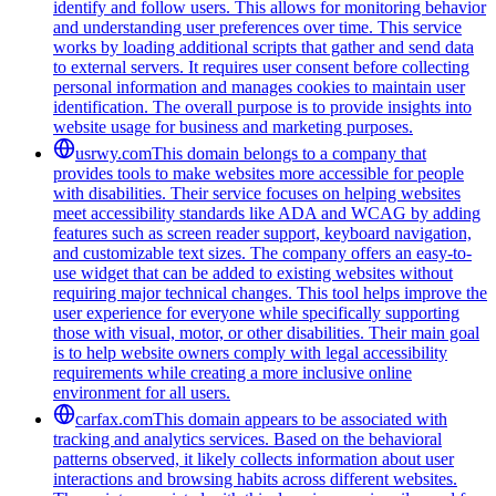
identify and follow users. This allows for monitoring behavior
and understanding user preferences over time. This service
works by loading additional scripts that gather and send data
to external servers. It requires user consent before collecting
personal information and manages cookies to maintain user
identification. The overall purpose is to provide insights into
website usage for business and marketing purposes.
usrwy.com
This domain belongs to a company that
provides tools to make websites more accessible for people
with disabilities. Their service focuses on helping websites
meet accessibility standards like ADA and WCAG by adding
features such as screen reader support, keyboard navigation,
and customizable text sizes. The company offers an easy-to-
use widget that can be added to existing websites without
requiring major technical changes. This tool helps improve the
user experience for everyone while specifically supporting
those with visual, motor, or other disabilities. Their main goal
is to help website owners comply with legal accessibility
requirements while creating a more inclusive online
environment for all users.
carfax.com
This domain appears to be associated with
tracking and analytics services. Based on the behavioral
patterns observed, it likely collects information about user
interactions and browsing habits across different websites.