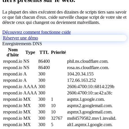
La plupart des sites exécutent des dizaines de scripts tiers sans savoir
ce que fait chacun d'eux. cside surveille chaque script de votre site et
détecte ceux qui changent ou deviennent malveillants.
Découvrez comment fonctionne cside
Réserver une démo
Enregistrements DNS
Nom
Type
TTL
Priorité
d'hôte
respond.io
NS
86400
phil.ns.cloudflare.com.
respond.io
NS
86400
rosa.ns.cloudflare.com.
respond.io
A
300
104.20.34.155
respond.io
A
300
172.66.163.252
respond.io
AAAA
300
2606:4700:10::6814:229b
respond.io
AAAA
300
2606:4700:10::ac42:a3fc
respond.io
MX
300
1
aspmx.l.google.com.
respond.io
MX
300
10
aspmx2.googlemail.com.
respond.io
MX
300
10
aspmx3.googlemail.com.
respond.io
MX
300
32767
ms84579582.msv1.invalid.
respond.io
MX
300
5
alt1.aspmx.l.google.com.