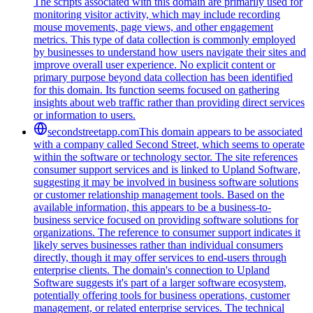
The scripts associated with this domain are primarily used for
monitoring visitor activity, which may include recording
mouse movements, page views, and other engagement
metrics. This type of data collection is commonly employed
by businesses to understand how users navigate their sites and
improve overall user experience. No explicit content or
primary purpose beyond data collection has been identified
for this domain. Its function seems focused on gathering
insights about web traffic rather than providing direct services
or information to users.
secondstreetapp.com
This domain appears to be associated
with a company called Second Street, which seems to operate
within the software or technology sector. The site references
consumer support services and is linked to Upland Software,
suggesting it may be involved in business software solutions
or customer relationship management tools. Based on the
available information, this appears to be a business-to-
business service focused on providing software solutions for
organizations. The reference to consumer support indicates it
likely serves businesses rather than individual consumers
directly, though it may offer services to end-users through
enterprise clients. The domain's connection to Upland
Software suggests it's part of a larger software ecosystem,
potentially offering tools for business operations, customer
management, or related enterprise services. The technical