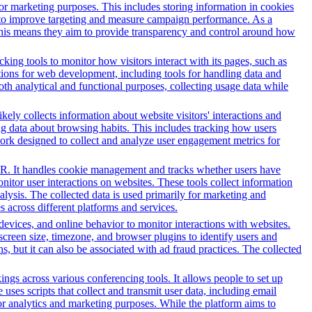
for marketing purposes. This includes storing information in cookies
sed to improve targeting and measure campaign performance. As a
This means they aim to provide transparency and control around how
ing tools to monitor how visitors interact with its pages, such as
ctions for web development, including tools for handling data and
both analytical and functional purposes, collecting usage data while
kely collects information about website visitors' interactions and
ing data about browsing habits. This includes tracking how users
work designed to collect and analyze user engagement metrics for
PR. It handles cookie management and tracks whether users have
onitor user interactions on websites. These tools collect information
alysis. The collected data is used primarily for marketing and
 across different platforms and services.
 devices, and online behavior to monitor interactions with websites.
reen size, timezone, and browser plugins to identify users and
ns, but it can also be associated with ad fraud practices. The collected
gs across various conferencing tools. It allows people to set up
uses scripts that collect and transmit user data, including email
for analytics and marketing purposes. While the platform aims to