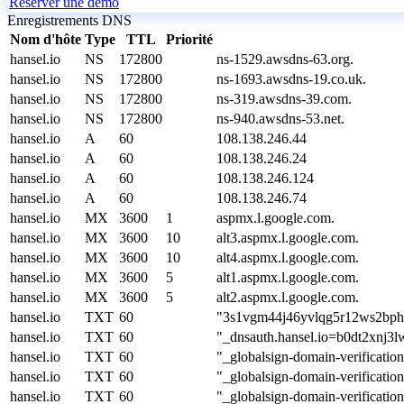
Réserver une démo
Enregistrements DNS
Nom d'hôte
Type
TTL
Priorité
hansel.io
NS
172800
ns-1529.awsdns-63.org.
hansel.io
NS
172800
ns-1693.awsdns-19.co.uk.
hansel.io
NS
172800
ns-319.awsdns-39.com.
hansel.io
NS
172800
ns-940.awsdns-53.net.
hansel.io
A
60
108.138.246.44
hansel.io
A
60
108.138.246.24
hansel.io
A
60
108.138.246.124
hansel.io
A
60
108.138.246.74
hansel.io
MX
3600
1
aspmx.l.google.com.
hansel.io
MX
3600
10
alt3.aspmx.l.google.com.
hansel.io
MX
3600
10
alt4.aspmx.l.google.com.
hansel.io
MX
3600
5
alt1.aspmx.l.google.com.
hansel.io
MX
3600
5
alt2.aspmx.l.google.com.
hansel.io
TXT
60
"3s1vgm44j46yvlqg5r12ws2bp
hansel.io
TXT
60
"_dnsauth.hansel.io=b0dt2xnj3
hansel.io
TXT
60
"_globalsign-domain-verif
hansel.io
TXT
60
"_globalsign-domain-verif
hansel.io
TXT
60
"_globalsign-domain-verifi