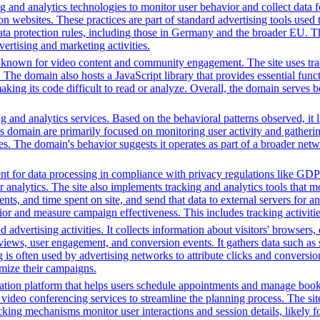
ng and analytics technologies to monitor user behavior and collect data 
ns on websites. These practices are part of standard advertising tools u
ata protection rules, including those in Germany and the broader EU. 
vertising and marketing activities.
m known for video content and community engagement. The site uses track
. The domain also hosts a JavaScript library that provides essential fun
making its code difficult to read or analyze. Overall, the domain serves 
 and analytics services. Based on the behavioral patterns observed, it li
his domain are primarily focused on monitoring user activity and gather
es. The domain's behavior suggests it operates as part of a broader net
t for data processing in compliance with privacy regulations like GD
or analytics. The site also implements tracking and analytics tools that m
s, and time spent on site, and send that data to external servers for an
or and measure campaign effectiveness. This includes tracking activities
advertising activities. It collects information about visitors' browsers,
ws, user engagement, and conversion events. It gathers data such as sc
ng is often used by advertising networks to attribute clicks and conversio
imize their campaigns.
tion platform that helps users schedule appointments and manage bookin
video conferencing services to streamline the planning process. The site 
cking mechanisms monitor user interactions and session details, likely 