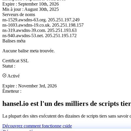
Expire :
September 10th, 2026
Mis à jour :
August 30th, 2025
Serveurs de noms
ns-1529.awsdns-63.org.
205.251.197.249
ns-1693.awsdns-19.co.uk.
205.251.198.157
ns-319.awsdns-39.com.
205.251.193.63
ns-940.awsdns-53.net.
205.251.195.172
Balises méta
Aucune balise meta trouvée.
Certificat SSL
Statut :
Activé
Expire :
November 3rd, 2026
Émetteur :
hansel.io est l'un des milliers de scripts tie
La plupart des sites exécutent des dizaines de scripts tiers sans savoir
Découvrez comment fonctionne cside