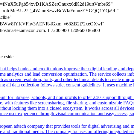
ation=fNuX5uPgb54xvD1KASZerOnuxx6dK2d19urtVmbs6S"
cation=rofcMeAU-9T_4WanoSzwzBcWIaFopnzEYGQQ1YQa9L"
clkie"
ywlxJvBWw8IYKVFhy3AENR-lGxm_v68ZB2j72xeOXwI"
-hostmaster.amazon.com. 1 7200 900 1209600 86400
de cside.
t helps banks and credit unions improve their digital lending and depos
time analytics and lead conversion optimization. The service collects i
 as screen resolution, fonts, and other technical details to create uniq
 all data collection follows strict consent guidelines. It uses machine l
ilt for libraries, schools, and non-profits to offer 24/7 support through
me, with features like screensharing, file sharing, and customizable FAQs
without locking them into a closed ecosystem. It works across all devic
hance user experience through visual communication and easy access, supp
opean adtech company that provides tools for digital advertising and m
e and traditional media. The company focuses on offering integrated solu