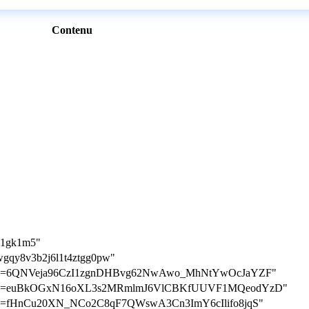
Contenu
h1gk1m5"
lwgqy8v3b2j6l1t4ztgg0pw"
ication=6QNVeja96CzI1zgnDHBvg62NwAwo_MhNtYwOcJaYZF"
ication=euBkOGxN16oXL3s2MRmlmJ6VlCBKfUUVF1MQeodYzD"
cation=fHnCu20XN_NCo2C8qF7QWswA3Cn3ImY6cIlifo8jqS"