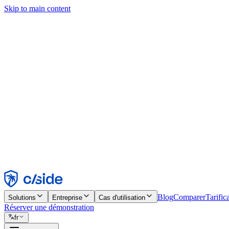
Skip to main content
Ce site utilise des cookies et d'autres technologies qui nous permettent,
d'activer les fonctionnalités, l'analyse et la publicité. Consultez notre 
Find out more in our
privacy policy
and
cookie notice
.
Tout accepter
Tout rejeter
Personnaliser
Nécessaire
Fonctionnel
Analytique
Marketing
Accepter
Rejeter
Blog
Comparer
Tarific
Solutions
Entreprise
Cas d'utilisation
Réserver une démonstration
fr