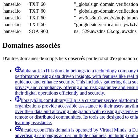
hansel.io
TXT
60
"_globalsign-domain-verific
hansel.io
TXT
60
"_globalsign-domain-verifi
hansel.io
TXT
60
"_wv9us8uu1ewc2y2nojyjtntpuz
hansel.io
TXT
60
"google-site-verification=
hansel.io
SOA
900
ns-1529.awsdns-63.org. awsdns
Domaines associés
D'autres domaines de scripts tiers observés par le robot d'exploration 
alpharank.io
This domain belongs to a technology company tha
performance using data-driven insights, with features like real-
guidance and enhance security. This includes gathering data such
privacy and compliance, offering a no-risk guarantee and ensuring
their digital operations efficiently and securely.
libraryh3lp.com
LibraryH3lp is a customer service platform bu
organizations provide accessible assistance to their users anyti
over their data and allowing integration with existing systems 
remote or distributed communities. Its tools are designed to en
learning assistance.
theadex.com
This domain is operated by Virtual Minds, a Eur
advertising campaigns across multiple channels, including onlin