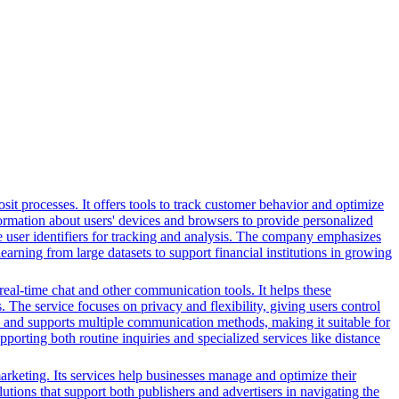
it processes. It offers tools to track customer behavior and optimize
nformation about users' devices and browsers to provide personalized
ue user identifiers for tracking and analysis. The company emphasizes
earning from large datasets to support financial institutions in growing
 real-time chat and other communication tools. It helps these
. The service focuses on privacy and flexibility, giving users control
es and supports multiple communication methods, making it suitable for
orting both routine inquiries and specialized services like distance
arketing. Its services help businesses manage and optimize their
tions that support both publishers and advertisers in navigating the