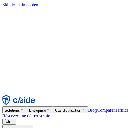
Skip to main content
Ce site utilise des cookies et d'autres technologies qui nous permettent,
d'activer les fonctionnalités, l'analyse et la publicité. Consultez notre 
Find out more in our
privacy policy
and
cookie notice
.
Tout accepter
Tout rejeter
Personnaliser
Nécessaire
Fonctionnel
Analytique
Marketing
Accepter
Rejeter
Blog
Comparer
Tarific
Solutions
Entreprise
Cas d'utilisation
Réserver une démonstration
fr