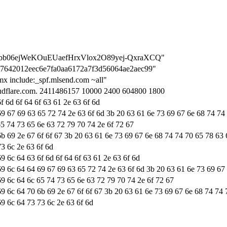
__8J4bb06ejWeKOuEUaefHrxVlox2O89yej-QxraXCQ"
ion=7642012eec6e7fa0aa6172a7f3d56064ae2aec99"
 mx include:_spf.mlsend.com ~all"
loudflare.com. 2411486157 10000 2400 604800 1800
f 6d 6f 64 6f 63 61 2e 63 6f 6d
69 67 69 63 65 72 74 2e 63 6f 6d 3b 20 63 61 6e 73 69 67 6e 68 74 74
65 74 73 65 6e 63 72 79 70 74 2e 6f 72 67
6b 69 2e 67 6f 6f 67 3b 20 63 61 6e 73 69 67 6e 68 74 74 70 65 78 63
73 6c 2e 63 6f 6d
9 6c 64 63 6f 6d 6f 64 6f 63 61 2e 63 6f 6d
69 6c 64 64 69 67 69 63 65 72 74 2e 63 6f 6d 3b 20 63 61 6e 73 69 67
69 6c 64 6c 65 74 73 65 6e 63 72 79 70 74 2e 6f 72 67
69 6c 64 70 6b 69 2e 67 6f 6f 67 3b 20 63 61 6e 73 69 67 6e 68 74 74
69 6c 64 73 73 6c 2e 63 6f 6d