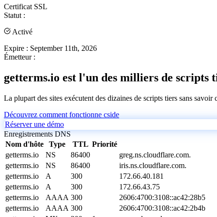
Certificat SSL
Statut :
Activé
Expire :
September 11th, 2026
Émetteur :
getterms.io est l'un des milliers de scripts 
La plupart des sites exécutent des dizaines de scripts tiers sans savoir
Découvrez comment fonctionne cside
Réserver une démo
Enregistrements DNS
Nom d'hôte
Type
TTL
Priorité
getterms.io
NS
86400
greg.ns.cloudflare.com.
getterms.io
NS
86400
iris.ns.cloudflare.com.
getterms.io
A
300
172.66.40.181
getterms.io
A
300
172.66.43.75
getterms.io
AAAA
300
2606:4700:3108::ac42:28b5
getterms.io
AAAA
300
2606:4700:3108::ac42:2b4b