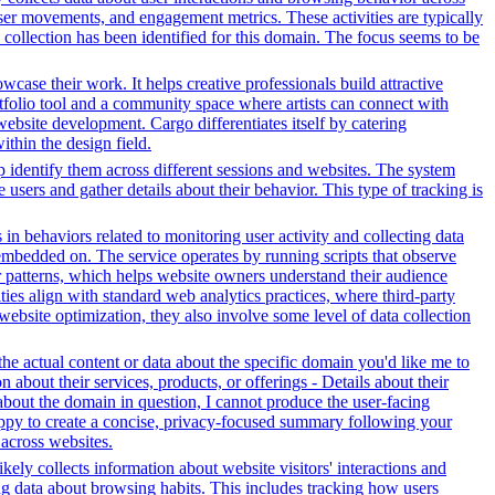
ser movements, and engagement metrics. These activities are typically
 collection has been identified for this domain. The focus seems to be
owcase their work. It helps creative professionals build attractive
ortfolio tool and a community space where artists can connect with
 website development. Cargo differentiates itself by catering
ithin the design field.
lp identify them across different sessions and websites. The system
 users and gather details about their behavior. This type of tracking is
 in behaviors related to monitoring user activity and collecting data
embedded on. The service operates by running scripts that observe
tor patterns, which helps website owners understand their audience
es align with standard web analytics practices, where third-party
 website optimization, they also involve some level of data collection
e actual content or data about the specific domain you'd like me to
about their services, products, or offerings - Details about their
about the domain in question, I cannot produce the user-facing
happy to create a concise, privacy-focused summary following your
across websites.
kely collects information about website visitors' interactions and
ing data about browsing habits. This includes tracking how users