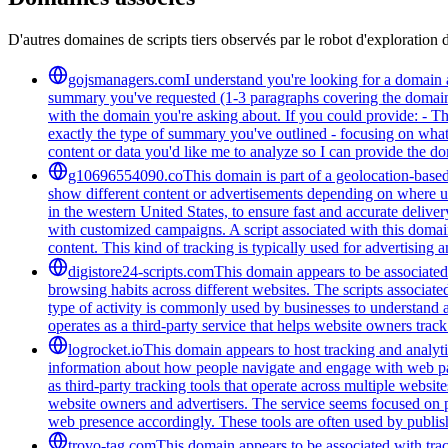
D'autres domaines de scripts tiers observés par le robot d'exploration 
gojsmanagers.com
I understand you're looking for a domain 
summary you've requested (1-3 paragraphs covering the domain's
with the domain you're asking about. If you could provide: - T
exactly the type of summary you've outlined - focusing on what 
content or data you'd like me to analyze so I can provide the 
g10696554090.co
This domain is part of a geolocation-based
show different content or advertisements depending on where us
in the western United States, to ensure fast and accurate delive
with customized campaigns. A script associated with this domain 
content. This kind of tracking is typically used for advertising
digistore24-scripts.com
This domain appears to be associated 
browsing habits across different websites. The scripts associat
type of activity is commonly used by businesses to understand 
operates as a third-party service that helps website owners trac
logrocket.io
This domain appears to host tracking and analyti
information about how people navigate and engage with web pages
as third-party tracking tools that operate across multiple webs
website owners and advertisers. The service seems focused on pr
web presence accordingly. These tools are often used by publis
trovo-tag.com
This domain appears to be associated with track