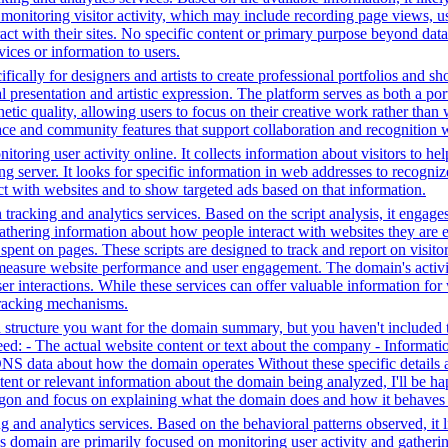
 monitoring visitor activity, which may include recording page views, u
ct with their sites. No specific content or primary purpose beyond data
vices or information to users.
fically for designers and artists to create professional portfolios and sh
l presentation and artistic expression. The platform serves as both a p
hetic quality, allowing users to focus on their creative work rather than
rface and community features that support collaboration and recognition w
toring user activity online. It collects information about visitors to he
g server. It looks for specific information in web addresses to recognize
t with websites and to show targeted ads based on that information.
tracking and analytics services. Based on the script analysis, it engages
gathering information about how people interact with websites they are 
me spent on pages. These scripts are designed to track and report on visi
 measure website performance and user engagement. The domain's activiti
user interactions. While these services can offer valuable information for
 tracking mechanisms.
structure you want for the domain summary, but you haven't included th
: - The actual website content or text about the company - Information 
DNS data about how the domain operates Without these specific details 
tent or relevant information about the domain being analyzed, I'll be 
jargon and focus on explaining what the domain does and how it behaves 
 and analytics services. Based on the behavioral patterns observed, it li
his domain are primarily focused on monitoring user activity and gather