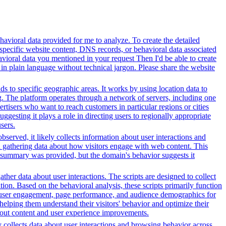
avioral data provided for me to analyze. To create the detailed
specific website content, DNS records, or behavioral data associated
vioral data you mentioned in your request Then I'd be able to create
in plain language without technical jargon. Please share the website
ds to specific geographic areas. It works by using location data to
. The platform operates through a network of servers, including one
rtisers who want to reach customers in particular regions or cities
gesting it plays a role in directing users to regionally appropriate
sers.
served, it likely collects information about user interactions and
nd gathering data about how visitors engage with web content. This
t summary was provided, but the domain's behavior suggests it
her data about user interactions. The scripts are designed to collect
on. Based on the behavioral analysis, these scripts primarily function
into user engagement, page performance, and audience demographics for
elping them understand their visitors' behavior and optimize their
bout content and user experience improvements.
y collects data about user interactions and browsing behavior across