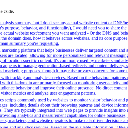
de cside.
analysis summary, but I don't see any actual website content or DNS/beh
 purpose, behavior, and functionality), I would need you to share the 
he actual website text/content you want analyzed - Or the DNS and beha
the domain does, how it behaves across websites, and its core purpose 
domain summary you're requesting.
 marketing platform that helps businesses deliver targeted content and a
ers are located, allowing for more personalized and relevant messaging
ry of location-specific content. It's commonly used by marketers and adve
appears to manage geolocation-based redirects and content delivery, sug
 and marketing purposes, though it may raise privacy concerns for some u
with tracking and analytics services. Based on the behavioral patterns ob
ed with this domain are primarily focused on monitoring user activity a
audience behavior and improve their online presence. No direct conten
k visitor metrics and analyze user engagement patterns.
cs scripts commonly used by websites to monitor visitor behavior and gat
, including details about their browsing patterns and device informati
ites. They are typically integrated into web pages to provide insights 
oviding analytics and measurement capabilities for online businesses, h
hers, marketers, and website operators to make data-driven decisions a
ing and analytics services. Based on the available information, it likel