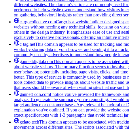
different websites. The domain's scripts are commonly used for
performed to help website owners understand how visitors intera
on gathering behavioral insights rather than providing direct ser
cargocollective.com
Cargo is a website builder designed speci
websites without needing any technical skills, focusing on visua
others in the design industry. It emphasizes ease of use and aest
exclusively to creative professionals, offering an intuitive inte
c-tag.net
This domain appears to be used for tracking and moni
works by storing data in your browser and sending it to a trackin
commonly used by advertisers to understand how people interac
gannettdigital.com
This domain appears to be associated with 
about website visitors. The primary function seems to involve 
user behavior, potentially including page visits, clicks, and ti
better. This type of service is commonly used by businesses to
tools collect data to provide insights about website traffic and 
that users should be aware of when visiting sites that use such
gannett-cdn.com
I notice you've provided the framework and 
analyze. To generate the summary you're requesting, I would need
target audience or customer base - Any relevant behavioral or 
explanation you've outlined. If you can provide the website con
exact specifications with 1-3 paragraphs that avoid technical 
gelato.tech
This domain appears to be associated with tracking
movements across different sites. The scripts associated with t