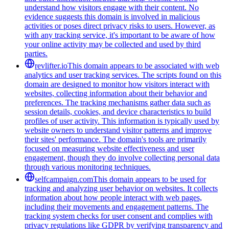
understand how visitors engage with their content. No
evidence suggests this domain is involved in malicious
activities or poses direct privacy risks to users. However, as
with any tracking service, it's important to be aware of how
your online activity may be collected and used by third
parties.
revlifter.io
This domain appears to be associated with web
analytics and user tracking services. The scripts found on this
domain are designed to monitor how visitors interact with
websites, collecting information about their behavior and
preferences. The tracking mechanisms gather data such as
session details, cookies, and device characteristics to build
profiles of user activity. This information is typically used by
website owners to understand visitor patterns and improve
their sites' performance. The domain's tools are primarily
focused on measuring website effectiveness and user
engagement, though they do involve collecting personal data
through various monitoring techniques.
selfcampaign.com
This domain appears to be used for
tracking and analyzing user behavior on websites. It collects
information about how people interact with web pages,
including their movements and engagement patterns. The
tracking system checks for user consent and complies with
privacy regulations like GDPR by verifying transparency and