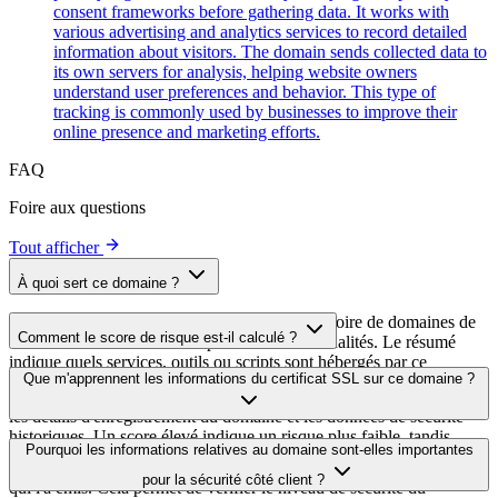
consent frameworks before gathering data. It works with
various advertising and analytics services to record detailed
information about visitors. The domain sends collected data to
its own servers for analysis, helping website owners
understand user preferences and behavior. This type of
tracking is commonly used by businesses to improve their
online presence and marketing efforts.
FAQ
Foire aux questions
Tout afficher
À quoi sert ce domaine ?
Ce domaine est analysé dans le cadre du répertoire de domaines de
Comment le score de risque est-il calculé ?
cside afin d'identifier les scripts tiers et leurs finalités. Le résumé
indique quels services, outils ou scripts sont hébergés par ce
Le score de risque est calculé à partir de plusieurs facteurs de
Que m'apprennent les informations du certificat SSL sur ce domaine ?
domaine, ce qui aide les propriétaires de sites web à comprendre
sécurité, notamment la validité du certificat SSL, le statut DNSSEC,
quels services tiers sont chargés sur leurs sites.
les détails d'enregistrement du domaine et les données de sécurité
historiques. Un score élevé indique un risque plus faible, tandis
Les informations du certificat SSL indiquent si le domaine utilise le
Pourquoi les informations relatives au domaine sont-elles importantes
qu'un score plus bas signale des problèmes de sécurité potentiels à
chiffrement HTTPS, quand le certificat a été émis, quand il expire et
examiner.
pour la sécurité côté client ?
qui l'a émis. Cela permet de vérifier le niveau de sécurité du