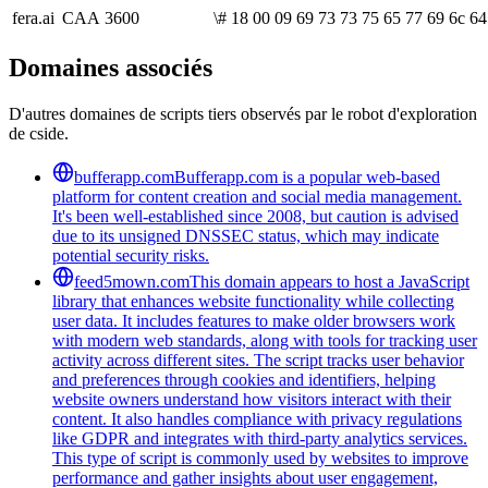
fera.ai
CAA
3600
\# 18 00 09 69 73 73 75 65 77 69 6c 64
Domaines associés
D'autres domaines de scripts tiers observés par le robot d'exploration
de cside.
bufferapp.com
Bufferapp.com is a popular web-based
platform for content creation and social media management.
It's been well-established since 2008, but caution is advised
due to its unsigned DNSSEC status, which may indicate
potential security risks.
feed5mown.com
This domain appears to host a JavaScript
library that enhances website functionality while collecting
user data. It includes features to make older browsers work
with modern web standards, along with tools for tracking user
activity across different sites. The script tracks user behavior
and preferences through cookies and identifiers, helping
website owners understand how visitors interact with their
content. It also handles compliance with privacy regulations
like GDPR and integrates with third-party analytics services.
This type of script is commonly used by websites to improve
performance and gather insights about user engagement,