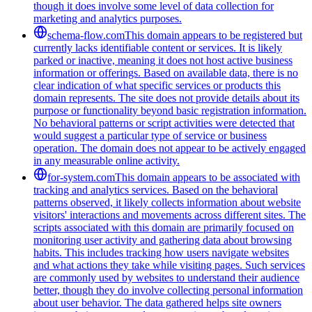
though it does involve some level of data collection for
marketing and analytics purposes.
schema-flow.com
This domain appears to be registered but
currently lacks identifiable content or services. It is likely
parked or inactive, meaning it does not host active business
information or offerings. Based on available data, there is no
clear indication of what specific services or products this
domain represents. The site does not provide details about its
purpose or functionality beyond basic registration information.
No behavioral patterns or script activities were detected that
would suggest a particular type of service or business
operation. The domain does not appear to be actively engaged
in any measurable online activity.
for-system.com
This domain appears to be associated with
tracking and analytics services. Based on the behavioral
patterns observed, it likely collects information about website
visitors' interactions and movements across different sites. The
scripts associated with this domain are primarily focused on
monitoring user activity and gathering data about browsing
habits. This includes tracking how users navigate websites
and what actions they take while visiting pages. Such services
are commonly used by websites to understand their audience
better, though they do involve collecting personal information
about user behavior. The data gathered helps site owners