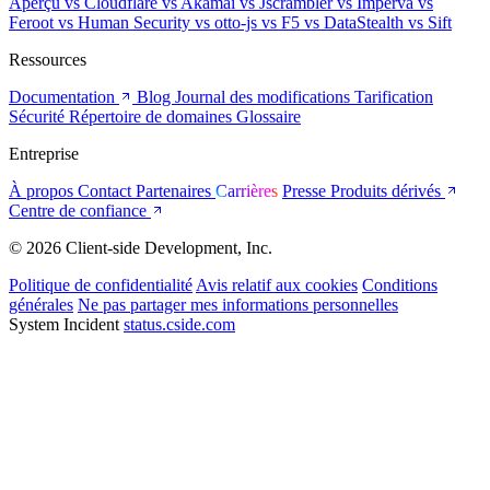
Aperçu
vs Cloudflare
vs Akamai
vs Jscrambler
vs Imperva
vs
Feroot
vs Human Security
vs otto-js
vs F5
vs DataStealth
vs Sift
Ressources
Documentation
Blog
Journal des modifications
Tarification
Sécurité
Répertoire de domaines
Glossaire
Entreprise
À propos
Contact
Partenaires
Carrières
Presse
Produits dérivés
Centre de confiance
© 2026 Client-side Development, Inc.
Politique de confidentialité
Avis relatif aux cookies
Conditions
générales
Ne pas partager mes informations personnelles
System Incident
status.cside.com