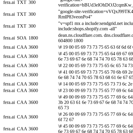
fera.ai
TXT
300
verification=bBUd3elOhDOJ2cqm
"google-site-verification=vVQxJ
fera.ai
TXT
300
RmlP83veonPo4"
"v=spf1 mx a include:sendgrid.net incl
fera.ai
TXT
300
include:shops.shopify.com -all"
dean.ns.cloudflare.com. dns.cloudflar
fera.ai
SOA
1800
604800 1800
fera.ai
CAA
3600
\# 19 00 05 69 73 73 75 65 63 6f 6d 6f 
\# 45 00 05 69 73 73 75 65 64 69 67 69
fera.ai
CAA
3600
6e 73 69 67 6e 68 74 74 70 65 78 63 6
fera.ai
CAA
3600
\# 22 00 05 69 73 73 75 65 6c 65 74 73
\# 41 00 05 69 73 73 75 65 70 6b 69 2e
fera.ai
CAA
3600
6e 68 74 74 70 65 78 63 68 61 6e 67 6
fera.ai
CAA
3600
\# 14 00 05 69 73 73 75 65 73 73 6c 2e
fera.ai
CAA
3600
\# 23 00 09 69 73 73 75 65 77 69 6c 64 
\# 49 00 09 69 73 73 75 65 77 69 6c 64
fera.ai
CAA
3600
3b 20 63 61 6e 73 69 67 6e 68 74 74 7
65 73
\# 26 00 09 69 73 73 75 65 77 69 6c 64
fera.ai
CAA
3600
6f 72 67
\# 45 00 09 69 73 73 75 65 77 69 6c 64
fera.ai
CAA
3600
6e 73 69 67 6e 68 74 74 70 65 78 63 6