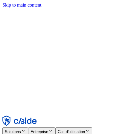
Skip to main content
Ce site utilise des cookies et d'autres technologies qui nous
permettent, ainsi qu'aux entreprises avec lesquelles nous travaillons,
de collecter des informations sur votre appareil et votre utilisation du
site afin d'activer les fonctionnalités, l'analyse et la publicité.
Consultez notre avis relatif aux cookies pour plus de détails.
Find out more in our
privacy policy
and
cookie notice
.
Tout accepter
Tout rejeter
Personnaliser
Nécessaire
Fonctionnel
Analytique
Marketing
Accepter
Rejeter
Solutions
Entreprise
Cas d'utilisation