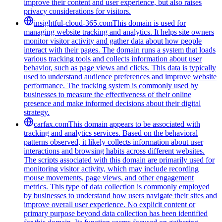
improve their content and user experience, but also raises
privacy considerations for visitors.
insightful-cloud-365.com
This domain is used for
managing website tracking and analytics. It helps site owners
monitor visitor activity and gather data about how people
interact with their pages. The domain runs a system that loads
various tracking tools and collects information about user
behavior, such as page views and clicks. This data is typically
used to understand audience preferences and improve website
performance. The tracking system is commonly used by
businesses to measure the effectiveness of their online
presence and make informed decisions about their digital
strategy.
carfax.com
This domain appears to be associated with
tracking and analytics services. Based on the behavioral
patterns observed, it likely collects information about user
interactions and browsing habits across different websites.
The scripts associated with this domain are primarily used for
monitoring visitor activity, which may include recording
mouse movements, page views, and other engagement
metrics. This type of data collection is commonly employed
by businesses to understand how users navigate their sites and
improve overall user experience. No explicit content or
primary purpose beyond data collection has been identified