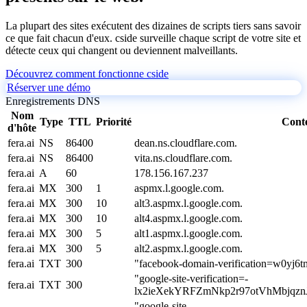
La plupart des sites exécutent des dizaines de scripts tiers sans savoir
ce que fait chacun d'eux. cside surveille chaque script de votre site et
détecte ceux qui changent ou deviennent malveillants.
Découvrez comment fonctionne cside
Réserver une démo
Enregistrements DNS
Nom
Type
TTL
Priorité
Cont
d'hôte
fera.ai
NS
86400
dean.ns.cloudflare.com.
fera.ai
NS
86400
vita.ns.cloudflare.com.
fera.ai
A
60
178.156.167.237
fera.ai
MX
300
1
aspmx.l.google.com.
fera.ai
MX
300
10
alt3.aspmx.l.google.com.
fera.ai
MX
300
10
alt4.aspmx.l.google.com.
fera.ai
MX
300
5
alt1.aspmx.l.google.com.
fera.ai
MX
300
5
alt2.aspmx.l.google.com.
fera.ai
TXT
300
"facebook-domain-verification=w0yj6t
"google-site-verification=-
fera.ai
TXT
300
lx2ieXekYRFZmNkp2r97otVhMbjqzn
"google-site-