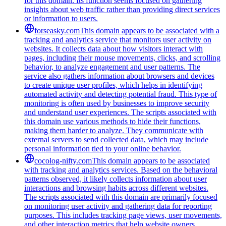
for this domain. Its function seems focused on gathering
insights about web traffic rather than providing direct services
or information to users.
forseasky.com
This domain appears to be associated with a
tracking and analytics service that monitors user activity on
websites. It collects data about how visitors interact with
pages, including their mouse movements, clicks, and scrolling
behavior, to analyze engagement and user patterns. The
service also gathers information about browsers and devices
to create unique user profiles, which helps in identifying
automated activity and detecting potential fraud. This type of
monitoring is often used by businesses to improve security
and understand user experiences. The scripts associated with
this domain use various methods to hide their functions,
making them harder to analyze. They communicate with
external servers to send collected data, which may include
personal information tied to your online behavior.
cocolog-nifty.com
This domain appears to be associated
with tracking and analytics services. Based on the behavioral
patterns observed, it likely collects information about user
interactions and browsing habits across different websites.
The scripts associated with this domain are primarily focused
on monitoring user activity and gathering data for reporting
purposes. This includes tracking page views, user movements,
and other interaction metrics that help website owners