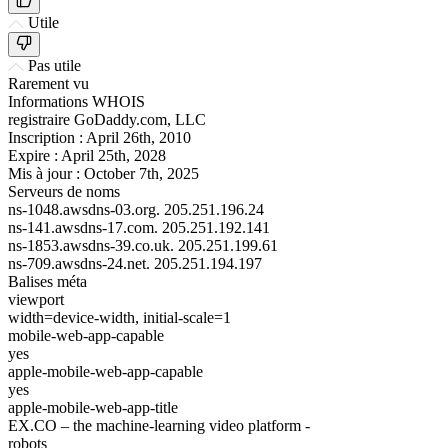
Utile
Pas utile
Rarement vu
Informations WHOIS
registraire
GoDaddy.com, LLC
Inscription :
April 26th, 2010
Expire :
April 25th, 2028
Mis à jour :
October 7th, 2025
Serveurs de noms
ns-1048.awsdns-03.org.
205.251.196.24
ns-141.awsdns-17.com.
205.251.192.141
ns-1853.awsdns-39.co.uk.
205.251.199.61
ns-709.awsdns-24.net.
205.251.194.197
Balises méta
viewport
width=device-width, initial-scale=1
mobile-web-app-capable
yes
apple-mobile-web-app-capable
yes
apple-mobile-web-app-title
EX.CO – the machine-learning video platform -
robots