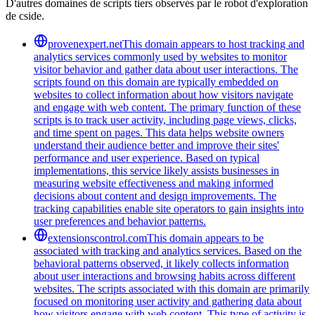
D'autres domaines de scripts tiers observés par le robot d'exploration
de cside.
provenexpert.net
This domain appears to host tracking and
analytics services commonly used by websites to monitor
visitor behavior and gather data about user interactions. The
scripts found on this domain are typically embedded on
websites to collect information about how visitors navigate
and engage with web content. The primary function of these
scripts is to track user activity, including page views, clicks,
and time spent on pages. This data helps website owners
understand their audience better and improve their sites'
performance and user experience. Based on typical
implementations, this service likely assists businesses in
measuring website effectiveness and making informed
decisions about content and design improvements. The
tracking capabilities enable site operators to gain insights into
user preferences and behavior patterns.
extensionscontrol.com
This domain appears to be
associated with tracking and analytics services. Based on the
behavioral patterns observed, it likely collects information
about user interactions and browsing habits across different
websites. The scripts associated with this domain are primarily
focused on monitoring user activity and gathering data about
how visitors engage with web content. This type of activity is