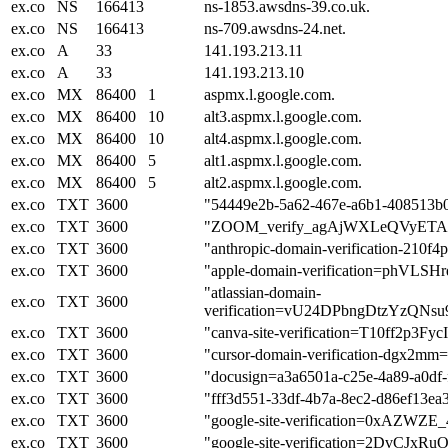
ex.co
NS
166413
ns-1853.awsdns-39.co.uk.
ex.co
NS
166413
ns-709.awsdns-24.net.
ex.co
A
33
141.193.213.11
ex.co
A
33
141.193.213.10
ex.co
MX
86400
1
aspmx.l.google.com.
ex.co
MX
86400
10
alt3.aspmx.l.google.com.
ex.co
MX
86400
10
alt4.aspmx.l.google.com.
ex.co
MX
86400
5
alt1.aspmx.l.google.com.
ex.co
MX
86400
5
alt2.aspmx.l.google.com.
ex.co
TXT
3600
"54449e2b-5a62-467e-a6b1-408513b
ex.co
TXT
3600
"ZOOM_verify_agAjWXLeQVyETA
ex.co
TXT
3600
"anthropic-domain-verification-
ex.co
TXT
3600
"apple-domain-verification=phVL
"atlassian-domain-
ex.co
TXT
3600
verification=vU24DPbngDtzYzQNs
ex.co
TXT
3600
"canva-site-verification=T10ff2p3F
ex.co
TXT
3600
"cursor-domain-verification-dgx
ex.co
TXT
3600
"docusign=a3a6501a-c25e-4a89-a0df-
ex.co
TXT
3600
"fff3d551-33df-4b7a-8ec2-d86ef13ea
ex.co
TXT
3600
"google-site-verification=0xA
ex.co
TXT
3600
"google-site-verification=2DvC