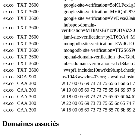
ex.co
TXT
3600
"google-site-verification=5oKLP
ex.co
TXT
3600
"google-site-verification=MVtQ
ex.co
TXT
3600
"google-site-verification=VvDvse
"hubspot-domain-
ex.co
TXT
3600
verification=MTliMzBiYzctODV
ex.co
TXT
3600
"jamf-site-verification=pyLT6QA
ex.co
TXT
3600
"mongodb-site-verification=EWd
ex.co
TXT
3600
"mongodb-site-verification=TT2S6
ex.co
TXT
3600
"openai-domain-verification=dv-JG
ex.co
TXT
3600
"uber-domain-verification=a1cf84ac-
ex.co
TXT
3600
"v=spf1 include:10uwfxk9b.spf.checkp
ex.co
SOA
900
ns-1048.awsdns-03.org. awsdns-host
ex.co
CAA
300
\# 17 00 05 69 73 73 75 65 61 6d 61 7
ex.co
CAA
300
\# 19 00 05 69 73 73 75 65 64 69 67 6
ex.co
CAA
300
\# 18 00 05 69 73 73 75 65 67 6f 64 6
ex.co
CAA
300
\# 22 00 05 69 73 73 75 65 6c 65 74 7
ex.co
CAA
300
\# 15 00 05 69 73 73 75 65 70 6b 69 2
Domaines associés