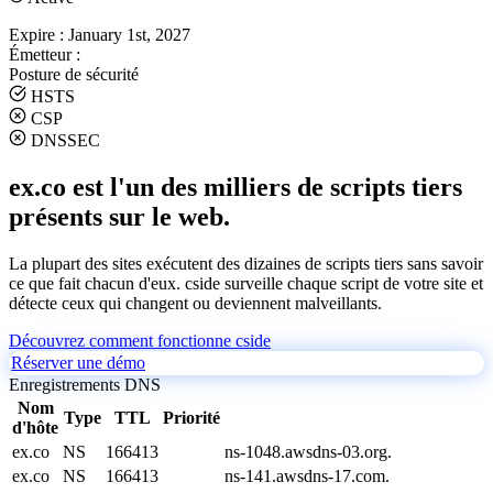
Expire :
January 1st, 2027
Émetteur :
Posture de sécurité
HSTS
CSP
DNSSEC
ex.co est l'un des milliers de scripts tiers
présents sur le web.
La plupart des sites exécutent des dizaines de scripts tiers sans savoir
ce que fait chacun d'eux. cside surveille chaque script de votre site et
détecte ceux qui changent ou deviennent malveillants.
Découvrez comment fonctionne cside
Réserver une démo
Enregistrements DNS
Nom
Type
TTL
Priorité
d'hôte
ex.co
NS
166413
ns-1048.awsdns-03.org.
ex.co
NS
166413
ns-141.awsdns-17.com.