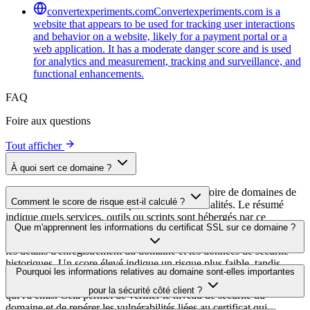
convertexperiments.com
Convertexperiments.com is a
website that appears to be used for tracking user interactions
and behavior on a website, likely for a payment portal or a
web application. It has a moderate danger score and is used
for analytics and measurement, tracking and surveillance, and
functional enhancements.
FAQ
Foire aux questions
Tout afficher
À quoi sert ce domaine ?
Ce domaine est analysé dans le cadre du répertoire de domaines de
Comment le score de risque est-il calculé ?
cside afin d'identifier les scripts tiers et leurs finalités. Le résumé
indique quels services, outils ou scripts sont hébergés par ce
Le score de risque est calculé à partir de plusieurs facteurs de
Que m'apprennent les informations du certificat SSL sur ce domaine ?
domaine, ce qui aide les propriétaires de sites web à comprendre
sécurité, notamment la validité du certificat SSL, le statut DNSSEC,
quels services tiers sont chargés sur leurs sites.
les détails d'enregistrement du domaine et les données de sécurité
historiques. Un score élevé indique un risque plus faible, tandis
Les informations du certificat SSL indiquent si le domaine utilise le
Pourquoi les informations relatives au domaine sont-elles importantes
qu'un score plus bas signale des problèmes de sécurité potentiels à
chiffrement HTTPS, quand le certificat a été émis, quand il expire et
examiner.
pour la sécurité côté client ?
qui l'a émis. Cela permet de vérifier le niveau de sécurité du
domaine et de repérer les vulnérabilités liées au certificat qui