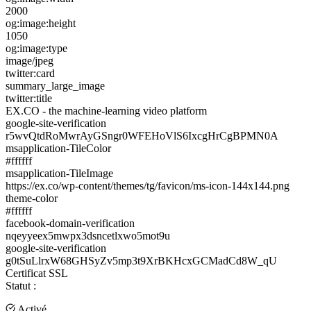
2000
og:image:height
1050
og:image:type
image/jpeg
twitter:card
summary_large_image
twitter:title
EX.CO - the machine-learning video platform
google-site-verification
r5wvQtdRoMwrAyGSngr0WFEHoVlS6IxcgHrCgBPMN0A
msapplication-TileColor
#ffffff
msapplication-TileImage
https://ex.co/wp-content/themes/tg/favicon/ms-icon-144x144.png
theme-color
#ffffff
facebook-domain-verification
nqeyyeex5mwpx3dsncetlxwo5mot9u
google-site-verification
g0tSuLlrxW68GHSyZv5mp3t9XrBKHcxGCMadCd8W_qU
Certificat SSL
Statut :
Activé