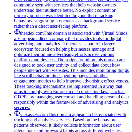
commonly seen with services that help website owners
understand their audience better. No explicit content or
primary purpose was identified beyond these tracking
behaviors, suggesting it operates as a background service
rather than a direct user-facing platform.
theadex.com
This domain is associated with Virtual Minds,
a European adtech company that provides tools for digital
advertising and analytics. It operates as part of a larger
ecosystem focused on helping businesses manage and
optimize their online advertising efforts across various
platforms and devices. The scripts found on this domain are
designed to track user activity and collect data about how
people interact with websites. This includes monitoring things
like scroll behavior, time spent on pages, and other
engagement metrics to help improve advertising effectiveness.
These tracking mechanisms are implemented in a way that
aims to comply with European data protection laws, such as
GDPR, by managing user consent and handling personal data
responsibly within the framework of advertising and analytics
services.
vtexassets.com
This domain appears to be associated with
tracking and analytics services. Based on the behavioral
patterns observed, it likely collects information about user
interactions and browsing habits across different websites.