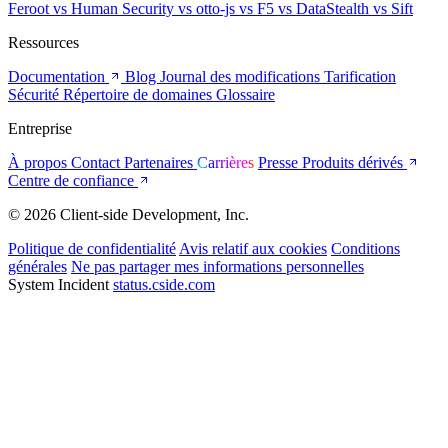
Feroot
vs Human Security
vs otto-js
vs F5
vs DataStealth
vs Sift
Ressources
Documentation
Blog
Journal des modifications
Tarification
Sécurité
Répertoire de domaines
Glossaire
Entreprise
À propos
Contact
Partenaires
Carrières
Presse
Produits dérivés
Centre de confiance
© 2026 Client-side Development, Inc.
Politique de confidentialité
Avis relatif aux cookies
Conditions
générales
Ne pas partager mes informations personnelles
System Incident
status.cside.com