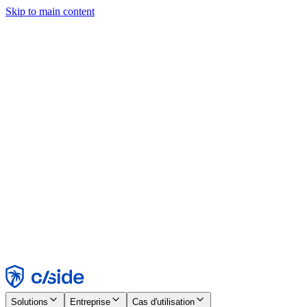
Skip to main content
Ce site utilise des cookies et d'autres technologies qui nous
permettent, ainsi qu'aux entreprises avec lesquelles nous travaillons,
de collecter des informations sur votre appareil et votre utilisation du
site afin d'activer les fonctionnalités, l'analyse et la publicité.
Consultez notre avis relatif aux cookies pour plus de détails.
Find out more in our
privacy policy
and
cookie notice
.
Tout accepter
Tout rejeter
Personnaliser
Nécessaire
Fonctionnel
Analytique
Marketing
Accepter
Rejeter
Solutions
Entreprise
Cas d'utilisation