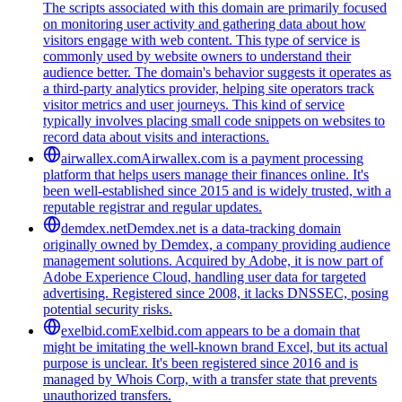
The scripts associated with this domain are primarily focused
on monitoring user activity and gathering data about how
visitors engage with web content. This type of service is
commonly used by website owners to understand their
audience better. The domain's behavior suggests it operates as
a third-party analytics provider, helping site operators track
visitor metrics and user journeys. This kind of service
typically involves placing small code snippets on websites to
record data about visits and interactions.
airwallex.com
Airwallex.com is a payment processing
platform that helps users manage their finances online. It's
been well-established since 2015 and is widely trusted, with a
reputable registrar and regular updates.
demdex.net
Demdex.net is a data-tracking domain
originally owned by Demdex, a company providing audience
management solutions. Acquired by Adobe, it is now part of
Adobe Experience Cloud, handling user data for targeted
advertising. Registered since 2008, it lacks DNSSEC, posing
potential security risks.
exelbid.com
Exelbid.com appears to be a domain that
might be imitating the well-known brand Excel, but its actual
purpose is unclear. It's been registered since 2016 and is
managed by Whois Corp, with a transfer state that prevents
unauthorized transfers.