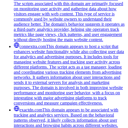
The scripts associated with this domain are primarily focused
on monitoring user activity and gathering data about how
visitors engage with web content. This type of service is
commonly used by website owners to understand their
audience better. The domain's behavior suggests it operates as
a third-party analytics provider, helping site operators track
metrics like page views, click patterns, and user engagement
without directly hosting the main website content.
connextra.com
This domain appears to host a script that
enhances website functionality while also collecting user data
for analytics and advertising purposes. It includes tools for
managing website features and tracking user activity across
different platforms. The script acts as a tag manager, loading
and coordinating various tracking elements from advertising
networks. It gathers information about user interactions and
sends it to external servers for analysis and marketing
purposes. The domain is involved in both improving website
performance and monitoring user behavior, with a focus on
integrating with major advertising platforms to track
conversions and measure campaign effectiveness.
exactdn.com
This domain appears to be associated with
tracking and analytics services. Based on the behavioral
patterns observed, it likely collects information about user
interactions and browsing habits across different websites.