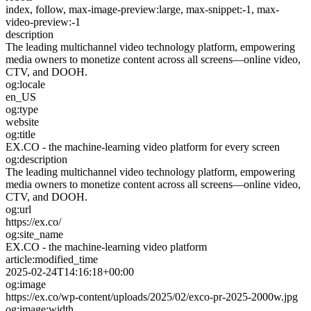
index, follow, max-image-preview:large, max-snippet:-1, max-
video-preview:-1
description
The leading multichannel video technology platform, empowering
media owners to monetize content across all screens—online video,
CTV, and DOOH.
og:locale
en_US
og:type
website
og:title
EX.CO - the machine-learning video platform for every screen
og:description
The leading multichannel video technology platform, empowering
media owners to monetize content across all screens—online video,
CTV, and DOOH.
og:url
https://ex.co/
og:site_name
EX.CO - the machine-learning video platform
article:modified_time
2025-02-24T14:16:18+00:00
og:image
https://ex.co/wp-content/uploads/2025/02/exco-pr-2025-2000w.jpg
og:image:width