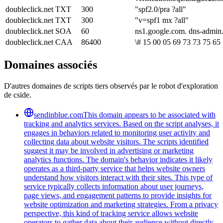
doubleclick.net
TXT
300
"spf2.0/pra ?all"
doubleclick.net
TXT
300
"v=spf1 mx ?all"
doubleclick.net
SOA
60
ns1.google.com. dns-admin
doubleclick.net
CAA
86400
\# 15 00 05 69 73 73 75 65 
Domaines associés
D'autres domaines de scripts tiers observés par le robot d'exploration
de cside.
sendinblue.com
This domain appears to be associated with
tracking and analytics services. Based on the script analyses, it
engages in behaviors related to monitoring user activity and
collecting data about website visitors. The scripts identified
suggest it may be involved in advertising or marketing
analytics functions. The domain's behavior indicates it likely
operates as a third-party service that helps website owners
understand how visitors interact with their sites. This type of
service typically collects information about user journeys,
page views, and engagement patterns to provide insights for
website optimization and marketing strategies. From a privacy
perspective, this kind of tracking service allows website
operators to gather data about their audience without directly