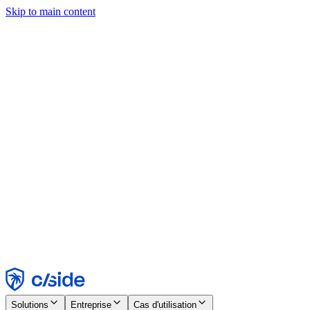
Skip to main content
Ce site utilise des cookies et d'autres technologies qui nous
permettent, ainsi qu'aux entreprises avec lesquelles nous travaillons,
de collecter des informations sur votre appareil et votre utilisation du
site afin d'activer les fonctionnalités, l'analyse et la publicité.
Consultez notre avis relatif aux cookies pour plus de détails.
Find out more in our
privacy policy
and
cookie notice
.
Tout accepter
Tout rejeter
Personnaliser
Nécessaire
Fonctionnel
Analytique
Marketing
Accepter
Rejeter
Solutions
Entreprise
Cas d'utilisation