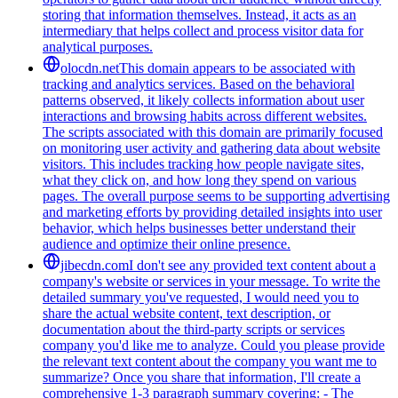
storing that information themselves. Instead, it acts as an
intermediary that helps collect and process visitor data for
analytical purposes.
olocdn.net
This domain appears to be associated with
tracking and analytics services. Based on the behavioral
patterns observed, it likely collects information about user
interactions and browsing habits across different websites.
The scripts associated with this domain are primarily focused
on monitoring user activity and gathering data about website
visitors. This includes tracking how people navigate sites,
what they click on, and how long they spend on various
pages. The overall purpose seems to be supporting advertising
and marketing efforts by providing detailed insights into user
behavior, which helps businesses better understand their
audience and optimize their online presence.
jibecdn.com
I don't see any provided text content about a
company's website or services in your message. To write the
detailed summary you've requested, I would need you to
share the actual website content, text description, or
documentation about the third-party scripts or services
company you'd like me to analyze. Could you please provide
the relevant text content about the company you want me to
summarize? Once you share that information, I'll create a
comprehensive 1-3 paragraph summary covering: - The