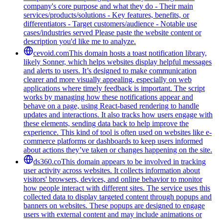
company's core purpose and what they do - Their main
services/products/solutions - Key features, benefits, or
differentiators - Target customers/audience - Notable use
cases/industries served Please paste the website content or
description you'd like me to analyze.
cevoid.com
This domain hosts a toast notification library,
likely Sonner, which helps websites display helpful messages
and alerts to users. It’s designed to make communication
clearer and more visually appealing, especially on web
applications where timely feedback is important. The script
works by managing how these notifications appear and
behave on a page, using React-based rendering to handle
updates and interactions. It also tracks how users engage with
these elements, sending data back to help improve the
experience. This kind of tool is often used on websites like e-
commerce platforms or dashboards to keep users informed
about actions they’ve taken or changes happening on the site.
ds360.co
This domain appears to be involved in tracking
user activity across websites. It collects information about
visitors' browsers, devices, and online behavior to monitor
how people interact with different sites. The service uses this
collected data to display targeted content through popups and
banners on websites. These popups are designed to engage
users with external content and may include animations or