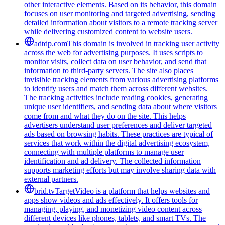
other interactive elements. Based on its behavior, this domain
focuses on user monitoring and targeted advertising, sending
detailed information about visitors to a remote tracking server
while delivering customized content to website users.
adtdp.com
This domain is involved in tracking user activity
across the web for advertising purposes. It uses scripts to
monitor visits, collect data on user behavior, and send that
information to third-party servers. The site also places
invisible tracking elements from various advertising platforms
to identify users and match them across different websites.
The tracking activities include reading cookies, generating
unique user identifiers, and sending data about where visitors
come from and what they do on the site. This helps
advertisers understand user preferences and deliver targeted
ads based on browsing habits. These practices are typical of
services that work within the digital advertising ecosystem,
connecting with multiple platforms to manage user
identification and ad delivery. The collected information
supports marketing efforts but may involve sharing data with
external partners.
brid.tv
TargetVideo is a platform that helps websites and
apps show videos and ads effectively. It offers tools for
managing, playing, and monetizing video content across
different devices like phones, tablets, and smart TVs. The