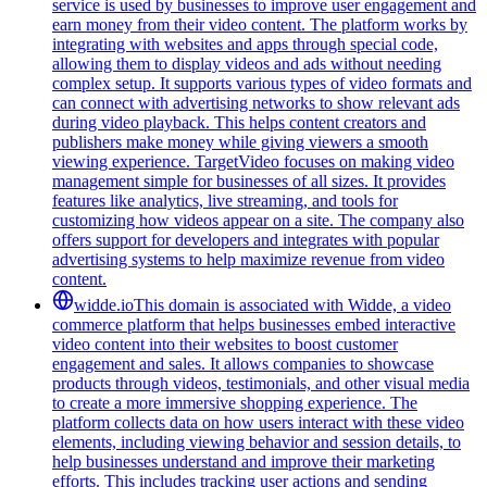
service is used by businesses to improve user engagement and
earn money from their video content. The platform works by
integrating with websites and apps through special code,
allowing them to display videos and ads without needing
complex setup. It supports various types of video formats and
can connect with advertising networks to show relevant ads
during video playback. This helps content creators and
publishers make money while giving viewers a smooth
viewing experience. TargetVideo focuses on making video
management simple for businesses of all sizes. It provides
features like analytics, live streaming, and tools for
customizing how videos appear on a site. The company also
offers support for developers and integrates with popular
advertising systems to help maximize revenue from video
content.
widde.io
This domain is associated with Widde, a video
commerce platform that helps businesses embed interactive
video content into their websites to boost customer
engagement and sales. It allows companies to showcase
products through videos, testimonials, and other visual media
to create a more immersive shopping experience. The
platform collects data on how users interact with these video
elements, including viewing behavior and session details, to
help businesses understand and improve their marketing
efforts. This includes tracking user actions and sending