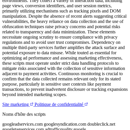
environments. They collect a variety of interaction data, including
page views, conversion identifiers, and user session metrics,
primarily utilizing mechanisms such as tracking pixels and DOM
manipulation. Despite the absence of recent alerts suggesting critical
vulnerabilities, the heavy reliance on data collection and the use of
obfuscation techniques raise privacy concerns and potential risks
related to transparency and data minimization. These elements
necessitate ongoing scrutiny to ensure compliance with privacy
regulations and to avoid user trust compromises. Dependency on
multiple third-party services further amplifies the attack surface and
potential exposure to data misuse. While touted as essential for
optimizing ad performance and assessing marketing effectiveness,
these scripts must operate under strict data handling protocols to
mitigate risks associated with the collection of sensitive information
adjacent to payment activities. Continuous monitoring is crucial to
confirm that the data collected remains relevant only for its stated
purpose, particularly in sensitive user contexts like payment
transactions, to prevent inadvertent disclosure or tracking expansions
beyond intended marketing scopes.
Site marketing
Politique de confidentialité
Noms d'hôte des scripts
googleadservices.com
googlesyndication.com
doubleclick.net
googletagservices.com
adtrafficquality.google