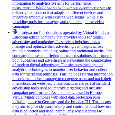
information to analytics systems for performance
measurement. Widde works with various e-commerce sites to
deliver video content that adapts to different devices and
integrates smoothly with existing web setups, while also
providing tools for managing and optimizing these video
campaigns.
theadex.com
This domain is operated by Virtual Minds, a
European adtech company that provides tools for digital
advertising and marketing. Its services help businesses
manage and optimize their advertising campaigns across
multiple channels, including online and traditional media. The
company focuses on offering integrated solutions that support
both publishers and advertisers in navigating the complexities
of modern digital advertising. The site uses tracking and
analytics technologies to monitor user behavior and collect
data for marketing purposes. This includes storing information
in cookies and local storage to recognize users and track their
interactions on websites. These practices are part of standard
advertising tools used to improve targeting and measure
campaign performance. As a company based in Europe,
Virtual Minds complies with strict data protection rules,
including those in Germany and the broader EU. This means
they aim to provide transparency and control around how user
data is collected and used, particularly when it comes to