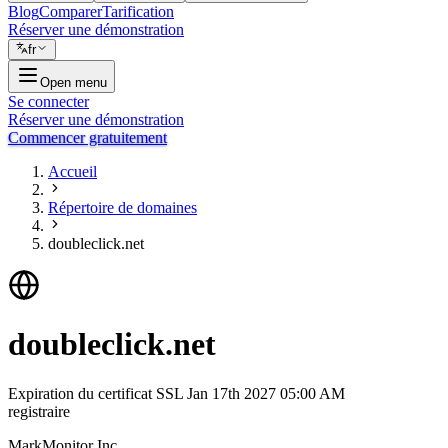
Blog
Comparer
Tarification
Réserver une démonstration
fr
Open menu
Se connecter
Réserver une démonstration
Commencer gratuitement
Accueil
Répertoire de domaines
doubleclick.net
doubleclick.net
Expiration du certificat SSL
Jan 17th 2027 05:00 AM
registraire
MarkMonitor Inc.