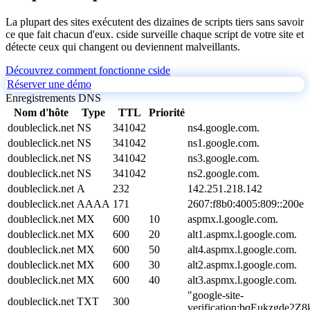
La plupart des sites exécutent des dizaines de scripts tiers sans savoir
ce que fait chacun d'eux. cside surveille chaque script de votre site et
détecte ceux qui changent ou deviennent malveillants.
Découvrez comment fonctionne cside
Réserver une démo
Enregistrements DNS
Nom d'hôte
Type
TTL
Priorité
doubleclick.net
NS
341042
ns4.google.com.
doubleclick.net
NS
341042
ns1.google.com.
doubleclick.net
NS
341042
ns3.google.com.
doubleclick.net
NS
341042
ns2.google.com.
doubleclick.net
A
232
142.251.218.142
doubleclick.net
AAAA
171
2607:f8b0:4005:809::200e
doubleclick.net
MX
600
10
aspmx.l.google.com.
doubleclick.net
MX
600
20
alt1.aspmx.l.google.com.
doubleclick.net
MX
600
50
alt4.aspmx.l.google.com.
doubleclick.net
MX
600
30
alt2.aspmx.l.google.com.
doubleclick.net
MX
600
40
alt3.aspmx.l.google.com.
"google-site-
doubleclick.net
TXT
300
verification:bqEukzgde