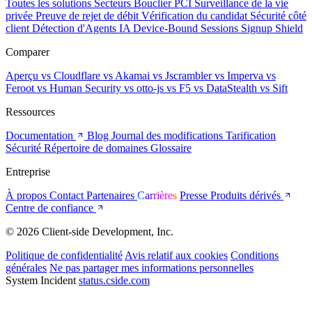
Toutes les solutions
Secteurs
Bouclier PCI
Surveillance de la vie
privée
Preuve de rejet de débit
Vérification du candidat
Sécurité côté
client
Détection d'Agents IA
Device-Bound Sessions
Signup Shield
Comparer
Aperçu
vs Cloudflare
vs Akamai
vs Jscrambler
vs Imperva
vs
Feroot
vs Human Security
vs otto-js
vs F5
vs DataStealth
vs Sift
Ressources
Documentation
Blog
Journal des modifications
Tarification
Sécurité
Répertoire de domaines
Glossaire
Entreprise
À propos
Contact
Partenaires
Carrières
Presse
Produits dérivés
Centre de confiance
© 2026 Client-side Development, Inc.
Politique de confidentialité
Avis relatif aux cookies
Conditions
générales
Ne pas partager mes informations personnelles
System Incident
status.cside.com