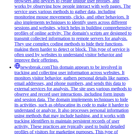
browsers and devices to create unique user profiles, and
works by observing how people interact with web pages. The
service uses various methods to gather data, including
monitoring mouse movements, clicks, and other behaviors. It
also implements techniques to identify users across different
sessions and websites, which helps in building comprehensive
profiles of online activity. The domain's scripts are designed to
transmit collected information to remote servers for analysis.
They use complex coding methods to hide their functions,
making them harder to detect or block. This type of service is
often used by websites to understand visitor behavior and
improve their offerings.
newsbreak.com
This domain appears to be involved in
tracking and collecting user information across websites. It
monitors visitor behavior, gathers personal details like names,
email addresses, and phone numbers, and sends this data to
external services for analysis. The site uses various methods to
observe and record user interactions, including form inputs
and session data. The domain implements techniques to hide
its activities, such as obfuscating its code to make it harder to
understand or analyze. It also processes personal information
using methods that may include hashing, and it works with
tracking identifiers to maintain persistent records of user
activity. These practices are typically used to build detailed
profiles of visitors for marketing purposes. This type of