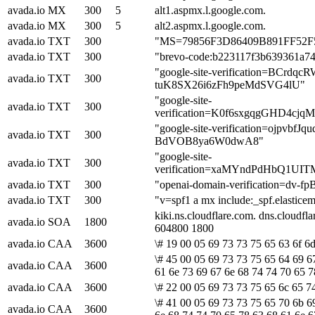
avada.io
MX
300
5
alt1.aspmx.l.google.com.
avada.io
MX
300
5
alt2.aspmx.l.google.com.
avada.io
TXT
300
"MS=79856F3D86409B891FF52
avada.io
TXT
300
"brevo-code:b223117f3b639361a7
"google-site-verification=BCrd
avada.io
TXT
300
tuK8SX26i6zFh9peMdSVG4lU"
"google-site-
avada.io
TXT
300
verification=K0f6sxgqgGHD4cj
"google-site-verification=ojpvbfJ
avada.io
TXT
300
BdVOB8ya6W0dwA8"
"google-site-
avada.io
TXT
300
verification=xaMYndPdHbQ1U
avada.io
TXT
300
"openai-domain-verification=d
avada.io
TXT
300
"v=spf1 a mx include:_spf.elasticem
kiki.ns.cloudflare.com. dns.cloudf
avada.io
SOA
1800
604800 1800
avada.io
CAA
3600
\# 19 00 05 69 73 73 75 65 63 6f 6d
\# 45 00 05 69 73 73 75 65 64 69 6
avada.io
CAA
3600
61 6e 73 69 67 6e 68 74 74 70 65 7
avada.io
CAA
3600
\# 22 00 05 69 73 73 75 65 6c 65 7
\# 41 00 05 69 73 73 75 65 70 6b 6
avada.io
CAA
3600