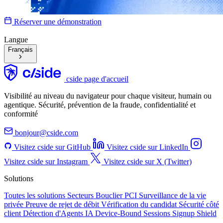
Réserver une démonstration
Langue
Français
cside page d'accueil
Visibilité au niveau du navigateur pour chaque visiteur, humain ou
agentique. Sécurité, prévention de la fraude, confidentialité et
conformité
bonjour@cside.com
Visitez cside sur GitHub
Visitez cside sur LinkedIn
Visitez cside sur Instagram
Visitez cside sur X (Twitter)
Solutions
Toutes les solutions
Secteurs
Bouclier PCI
Surveillance de la vie
privée
Preuve de rejet de débit
Vérification du candidat
Sécurité côté
client
Détection d'Agents IA
Device-Bound Sessions
Signup Shield