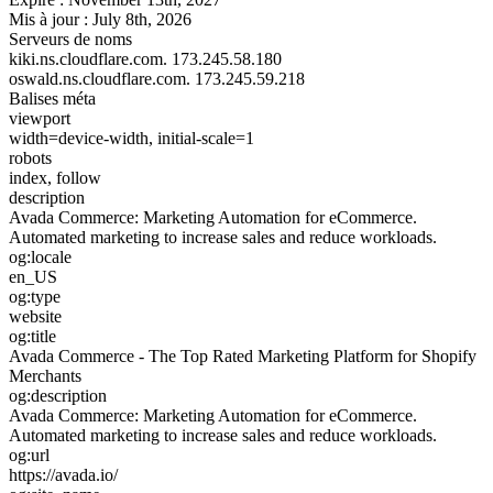
Mis à jour :
July 8th, 2026
Serveurs de noms
kiki.ns.cloudflare.com.
173.245.58.180
oswald.ns.cloudflare.com.
173.245.59.218
Balises méta
viewport
width=device-width, initial-scale=1
robots
index, follow
description
Avada Commerce: Marketing Automation for eCommerce.
Automated marketing to increase sales and reduce workloads.
og:locale
en_US
og:type
website
og:title
Avada Commerce - The Top Rated Marketing Platform for Shopify
Merchants
og:description
Avada Commerce: Marketing Automation for eCommerce.
Automated marketing to increase sales and reduce workloads.
og:url
https://avada.io/