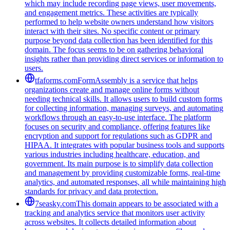
which may include recording page views, user movements,
and engagement metrics. These activities are typically
performed to help website owners understand how visitors
interact with their sites. No specific content or primary
purpose beyond data collection has been identified for this
domain. The focus seems to be on gathering behavioral
insights rather than providing direct services or information to
users.
tfaforms.com
FormAssembly is a service that helps
organizations create and manage online forms without
needing technical skills. It allows users to build custom forms
for collecting information, managing surveys, and automating
workflows through an easy-to-use interface. The platform
focuses on security and compliance, offering features like
encryption and support for regulations such as GDPR and
HIPAA. It integrates with popular business tools and supports
various industries including healthcare, education, and
government. Its main purpose is to simplify data collection
and management by providing customizable forms, real-time
analytics, and automated responses, all while maintaining high
standards for privacy and data protection.
7seasky.com
This domain appears to be associated with a
tracking and analytics service that monitors user activity
across websites. It collects detailed information about