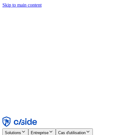
Skip to main content
Ce site utilise des cookies et d'autres technologies qui nous
permettent, ainsi qu'aux entreprises avec lesquelles nous travaillons,
de collecter des informations sur votre appareil et votre utilisation du
site afin d'activer les fonctionnalités, l'analyse et la publicité.
Consultez notre avis relatif aux cookies pour plus de détails.
Find out more in our
privacy policy
and
cookie notice
.
Tout accepter
Tout rejeter
Personnaliser
Nécessaire
Fonctionnel
Analytique
Marketing
Accepter
Rejeter
Solutions
Entreprise
Cas d'utilisation