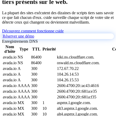
tiers présents sur le web.
La plupart des sites exécutent des dizaines de scripts tiers sans savoir
ce que fait chacun d'eux. cside surveille chaque script de votre site et
détecte ceux qui changent ou deviennent malveillants.
Découvrez comment fonctionne cside
Réserver une démo
Enregistrements DNS
Nom
Type
TTL
Priorité
C
d'hôte
avada.io
NS
86400
kiki.ns.cloudflare.com.
avada.io
NS
86400
oswald.ns.cloudflare.com.
avada.io
A
300
172.67.70.22
avada.io
A
300
104.26.14.53
avada.io
A
300
104.26.15.53
avada.io
AAAA
300
2606:4700:20::ac43:4616
avada.io
AAAA
300
2606:4700:20::681a:e35
avada.io
AAAA
300
2606:4700:20::681a:f35
avada.io
MX
300
1
aspmx.l.google.com.
avada.io
MX
300
10
alt3.aspmx.l.google.com.
avada.io
MX
300
10
alt4.aspmx.l.google.com.