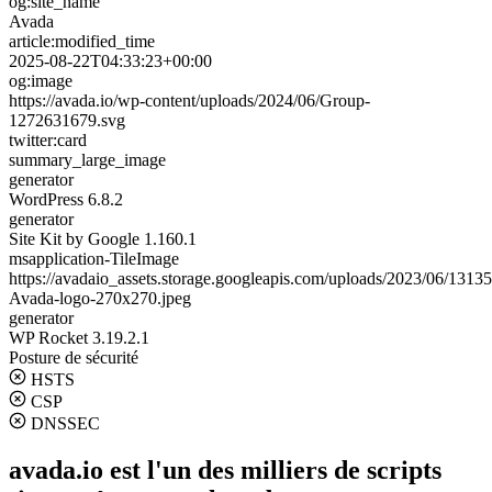
og:site_name
Avada
article:modified_time
2025-08-22T04:33:23+00:00
og:image
https://avada.io/wp-content/uploads/2024/06/Group-
1272631679.svg
twitter:card
summary_large_image
generator
WordPress 6.8.2
generator
Site Kit by Google 1.160.1
msapplication-TileImage
https://avadaio_assets.storage.googleapis.com/uploads/2023/06/1313
Avada-logo-270x270.jpeg
generator
WP Rocket 3.19.2.1
Posture de sécurité
HSTS
CSP
DNSSEC
avada.io est l'un des milliers de scripts