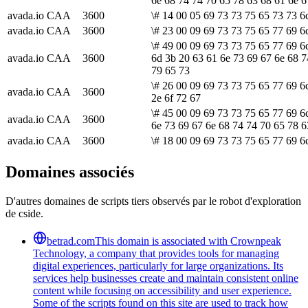
6e 68 74 74 70 65 78 63 68 61 6e 6
avada.io
CAA
3600
\# 14 00 05 69 73 73 75 65 73 73 6
avada.io
CAA
3600
\# 23 00 09 69 73 73 75 65 77 69 6c
\# 49 00 09 69 73 73 75 65 77 69 6
avada.io
CAA
3600
6d 3b 20 63 61 6e 73 69 67 6e 68 7
79 65 73
\# 26 00 09 69 73 73 75 65 77 69 6
avada.io
CAA
3600
2e 6f 72 67
\# 45 00 09 69 73 73 75 65 77 69 6
avada.io
CAA
3600
6e 73 69 67 6e 68 74 74 70 65 78 6
avada.io
CAA
3600
\# 18 00 09 69 73 73 75 65 77 69 6
Domaines associés
D'autres domaines de scripts tiers observés par le robot d'exploration
de cside.
betrad.com
This domain is associated with Crownpeak
Technology, a company that provides tools for managing
digital experiences, particularly for large organizations. Its
services help businesses create and maintain consistent online
content while focusing on accessibility and user experience.
Some of the scripts found on this site are used to track how