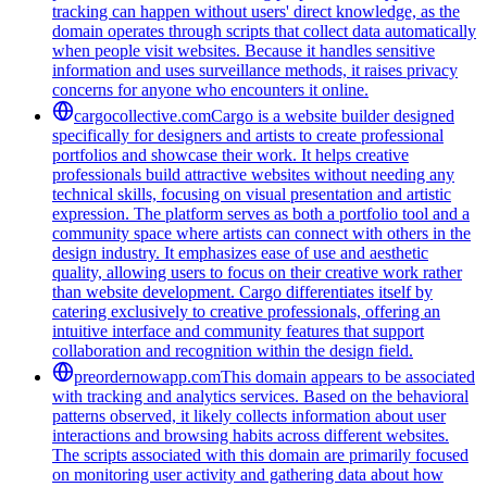
tracking can happen without users' direct knowledge, as the
domain operates through scripts that collect data automatically
when people visit websites. Because it handles sensitive
information and uses surveillance methods, it raises privacy
concerns for anyone who encounters it online.
cargocollective.com
Cargo is a website builder designed
specifically for designers and artists to create professional
portfolios and showcase their work. It helps creative
professionals build attractive websites without needing any
technical skills, focusing on visual presentation and artistic
expression. The platform serves as both a portfolio tool and a
community space where artists can connect with others in the
design industry. It emphasizes ease of use and aesthetic
quality, allowing users to focus on their creative work rather
than website development. Cargo differentiates itself by
catering exclusively to creative professionals, offering an
intuitive interface and community features that support
collaboration and recognition within the design field.
preordernowapp.com
This domain appears to be associated
with tracking and analytics services. Based on the behavioral
patterns observed, it likely collects information about user
interactions and browsing habits across different websites.
The scripts associated with this domain are primarily focused
on monitoring user activity and gathering data about how