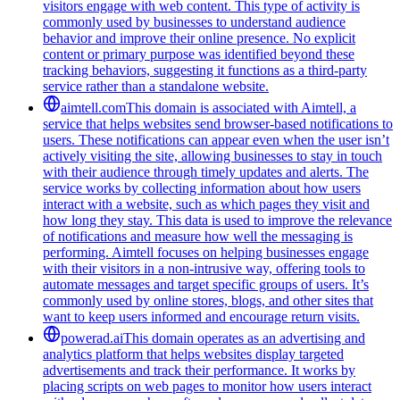
visitors engage with web content. This type of activity is
commonly used by businesses to understand audience
behavior and improve their online presence. No explicit
content or primary purpose was identified beyond these
tracking behaviors, suggesting it functions as a third-party
service rather than a standalone website.
aimtell.com
This domain is associated with Aimtell, a
service that helps websites send browser-based notifications to
users. These notifications can appear even when the user isn’t
actively visiting the site, allowing businesses to stay in touch
with their audience through timely updates and alerts. The
service works by collecting information about how users
interact with a website, such as which pages they visit and
how long they stay. This data is used to improve the relevance
of notifications and measure how well the messaging is
performing. Aimtell focuses on helping businesses engage
with their visitors in a non-intrusive way, offering tools to
automate messages and target specific groups of users. It’s
commonly used by online stores, blogs, and other sites that
want to keep users informed and encourage return visits.
powerad.ai
This domain operates as an advertising and
analytics platform that helps websites display targeted
advertisements and track their performance. It works by
placing scripts on web pages to monitor how users interact