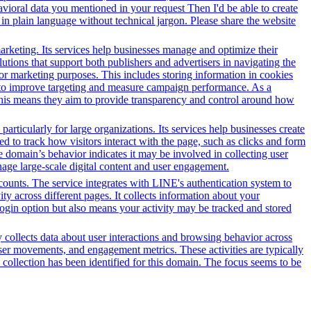
vioral data you mentioned in your request Then I'd be able to create
in plain language without technical jargon. Please share the website
arketing. Its services help businesses manage and optimize their
tions that support both publishers and advertisers in navigating the
for marketing purposes. This includes storing information in cookies
sed to improve targeting and measure campaign performance. As a
This means they aim to provide transparency and control around how
ticularly for large organizations. Its services help businesses create
ed to track how visitors interact with the page, such as clicks and form
he domain’s behavior indicates it may be involved in collecting user
anage large-scale digital content and user engagement.
counts. The service integrates with LINE's authentication system to
y across different pages. It collects information about your
 login option but also means your activity may be tracked and stored
y collects data about user interactions and browsing behavior across
ser movements, and engagement metrics. These activities are typically
 collection has been identified for this domain. The focus seems to be