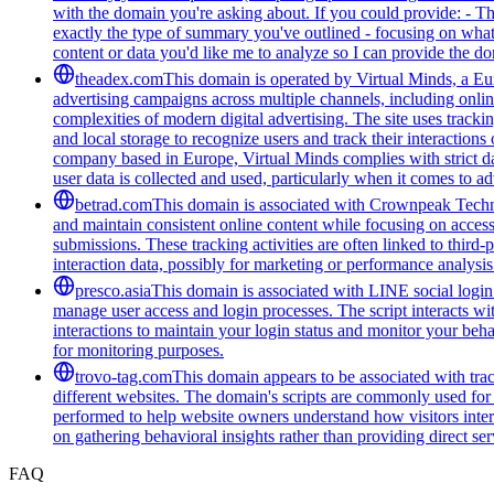
with the domain you're asking about. If you could provide: - T
exactly the type of summary you've outlined - focusing on what 
content or data you'd like me to analyze so I can provide the 
theadex.com
This domain is operated by Virtual Minds, a Eur
advertising campaigns across multiple channels, including onlin
complexities of modern digital advertising. The site uses tracki
and local storage to recognize users and track their interactio
company based in Europe, Virtual Minds complies with strict d
user data is collected and used, particularly when it comes to ad
betrad.com
This domain is associated with Crownpeak Technolo
and maintain consistent online content while focusing on accessi
submissions. These tracking activities are often linked to third-
interaction data, possibly for marketing or performance analysis
presco.asia
This domain is associated with LINE social login 
manage user access and login processes. The script interacts wit
interactions to maintain your login status and monitor your beha
for monitoring purposes.
trovo-tag.com
This domain appears to be associated with track
different websites. The domain's scripts are commonly used for
performed to help website owners understand how visitors intera
on gathering behavioral insights rather than providing direct ser
FAQ