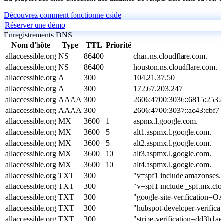
Découvrez comment fonctionne cside
Réserver une démo
Enregistrements DNS
Nom d'hôte
Type
TTL
Priorité
allaccessible.org
NS
86400
chan.ns.cloudflare.com.
allaccessible.org
NS
86400
houston.ns.cloudflare.com.
allaccessible.org
A
300
104.21.37.50
allaccessible.org
A
300
172.67.203.247
allaccessible.org
AAAA
300
2606:4700:3036::6815:253
allaccessible.org
AAAA
300
2606:4700:3037::ac43:cbf7
allaccessible.org
MX
3600
1
aspmx.l.google.com.
allaccessible.org
MX
3600
5
alt1.aspmx.l.google.com.
allaccessible.org
MX
3600
5
alt2.aspmx.l.google.com.
allaccessible.org
MX
3600
10
alt3.aspmx.l.google.com.
allaccessible.org
MX
3600
10
alt4.aspmx.l.google.com.
allaccessible.org
TXT
300
"v=spf1 include:amazonses.
allaccessible.org
TXT
300
"v=spf1 include:_spf.mx.clo
allaccessible.org
TXT
300
"google-site-verificat
allaccessible.org
TXT
300
"hubspot-developer-v
allaccessible.org
TXT
300
"stripe-verification=dd3