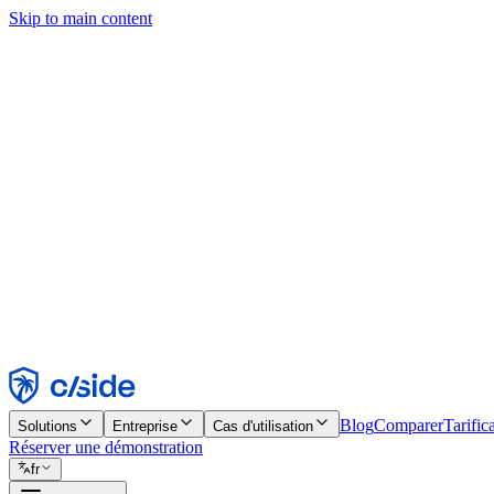
Skip to main content
Ce site utilise des cookies et d'autres technologies qui nous permettent,
d'activer les fonctionnalités, l'analyse et la publicité. Consultez notre 
Find out more in our
privacy policy
and
cookie notice
.
Tout accepter
Tout rejeter
Personnaliser
Nécessaire
Fonctionnel
Analytique
Marketing
Accepter
Rejeter
Blog
Comparer
Tarific
Solutions
Entreprise
Cas d'utilisation
Réserver une démonstration
fr