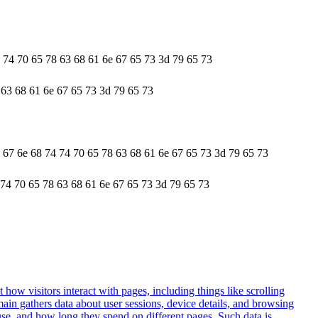
4 74 70 65 78 63 68 61 6e 67 65 73 3d 79 65 73
 63 68 61 6e 67 65 73 3d 79 65 73
9 67 6e 68 74 74 70 65 78 63 68 61 6e 67 65 73 3d 79 65 73
 74 70 65 78 63 68 61 6e 67 65 73 3d 79 65 73
 how visitors interact with pages, including things like scrolling
ain gathers data about user sessions, device details, and browsing
use, and how long they spend on different pages. Such data is