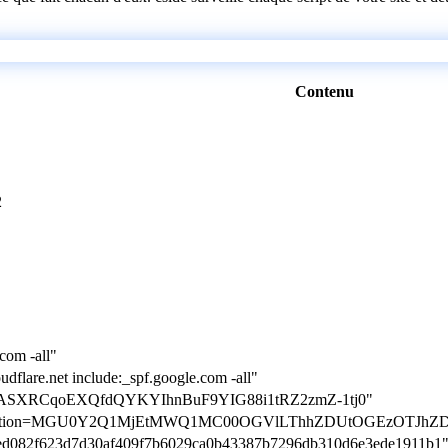
Contenu
2
com -all"
udflare.net include:_spf.google.com -all"
ion=OASXRCqoEXQfdQYKYIhnBuF9YIG88i1tRZ2zmZ-1tj0"
erification=MGU0Y2Q1MjEtMWQ1MC00OGVlLThhZDUtOGEzOTJh
b1aed082f623d7d30af409f7b6029ca0b43387b7296db310d6e3ede1911b1