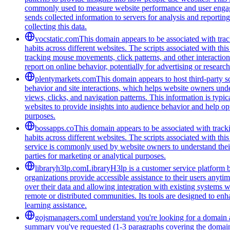
commonly used to measure website performance and user engageme
sends collected information to servers for analysis and report
collecting this data.
vocstatic.com
This domain appears to be associated with track
habits across different websites. The scripts associated with t
tracking mouse movements, click patterns, and other interaction 
report on online behavior, potentially for advertising or researc
plentymarkets.com
This domain appears to host third-party sc
behavior and site interactions, which helps website owners unde
views, clicks, and navigation patterns. This information is typic
websites to provide insights into audience behavior and help opt
purposes.
bossapps.co
This domain appears to be associated with tracki
habits across different websites. The scripts associated with t
service is commonly used by website owners to understand their a
parties for marketing or analytical purposes.
libraryh3lp.com
LibraryH3lp is a customer service platform bu
organizations provide accessible assistance to their users anyti
over their data and allowing integration with existing systems 
remote or distributed communities. Its tools are designed to en
learning assistance.
gojsmanagers.com
I understand you're looking for a domain 
summary you've requested (1-3 paragraphs covering the domain's