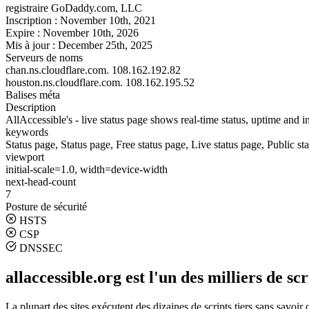
registraire
GoDaddy.com, LLC
Inscription :
November 10th, 2021
Expire :
November 10th, 2026
Mis à jour :
December 25th, 2025
Serveurs de noms
chan.ns.cloudflare.com.
108.162.192.82
houston.ns.cloudflare.com.
108.162.195.52
Balises méta
Description
AllAccessible's - live status page shows real-time status, uptime and i
keywords
Status page, Status page, Free status page, Live status page, Public sta
viewport
initial-scale=1.0, width=device-width
next-head-count
7
Posture de sécurité
HSTS
CSP
DNSSEC
allaccessible.org est l'un des milliers de scr
La plupart des sites exécutent des dizaines de scripts tiers sans savoir