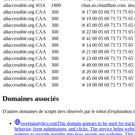
allaccessible.org
SOA
1800
chan.ns.cloudflare.com. d
allaccessible.org
CAA
300
\# 17 00 05 69 73 73 75 65 
allaccessible.org
CAA
300
\# 19 00 05 69 73 73 75 65 
allaccessible.org
CAA
300
\# 45 00 05 69 73 73 75 65
allaccessible.org
CAA
300
\# 22 00 05 69 73 73 75 65 
allaccessible.org
CAA
300
\# 41 00 05 69 73 73 75 65 
allaccessible.org
CAA
300
\# 14 00 05 69 73 73 75 65 
allaccessible.org
CAA
300
\# 21 00 09 69 73 73 75 65 
allaccessible.org
CAA
300
\# 23 00 09 69 73 73 75 65 
allaccessible.org
CAA
300
\# 49 00 09 69 73 73 75 65
allaccessible.org
CAA
300
\# 26 00 09 69 73 73 75 65 
allaccessible.org
CAA
300
\# 45 00 09 69 73 73 75 65 
allaccessible.org
CAA
300
\# 18 00 09 69 73 73 75 65 
Domaines associés
D'autres domaines de scripts tiers observés par le robot d'exploration 
sweetanalytics.com
This domain appears to be used for tracki
behavior, form submissions, and clicks. The service helps websi
patterns to provide insights into how people use websites. Thi