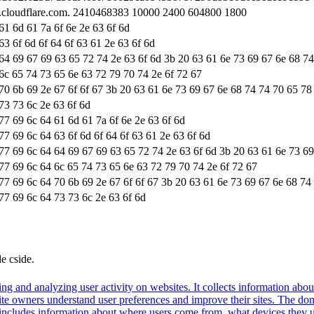
ns.cloudflare.com. 2410468383 10000 2400 604800 1800
61 6d 61 7a 6f 6e 2e 63 6f 6d
63 6f 6d 6f 64 6f 63 61 2e 63 6f 6d
 64 69 67 69 63 65 72 74 2e 63 6f 6d 3b 20 63 61 6e 73 69 67 6e 68 7
6c 65 74 73 65 6e 63 72 79 70 74 2e 6f 72 67
70 6b 69 2e 67 6f 6f 67 3b 20 63 61 6e 73 69 67 6e 68 74 74 70 65 78
73 73 6c 2e 63 6f 6d
77 69 6c 64 61 6d 61 7a 6f 6e 2e 63 6f 6d
77 69 6c 64 63 6f 6d 6f 64 6f 63 61 2e 63 6f 6d
 77 69 6c 64 64 69 67 69 63 65 72 74 2e 63 6f 6d 3b 20 63 61 6e 73 6
77 69 6c 64 6c 65 74 73 65 6e 63 72 79 70 74 2e 6f 72 67
77 69 6c 64 70 6b 69 2e 67 6f 6f 67 3b 20 63 61 6e 73 69 67 6e 68 74
77 69 6c 64 73 73 6c 2e 63 6f 6d
de cside.
ng and analyzing user activity on websites. It collects information about
te owners understand user preferences and improve their sites. The dom
s includes information about where users come from, what devices they 