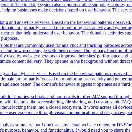
nt. The tracking system also supports online shopping features, monit
ing, helping businesses make decisions based on user behavior. The serv
ing and analytics services. Based on the behavioral patterns observed, i
his domain are primarily focused on monitoring user activity and gatheri
metrics that help understand user behavior. The domain's activities sug
h purposes.
ripts that are commonly used for analytics and tracking purposes across 
rstand how users engage with their content. The primary function of thes
ally used by website operators to improve their sites' performance and us
imize content delivery. They operate in the background without direct use
ng and analytics services. Based on the behavioral patterns observed, it
his domain are primarily focused on monitoring user activity and gatheri
udience better. The domain's behavior suggests it operates as a third-pa
ilt for libraries, schools, and non-profits to offer 24/7 support through
me, with features like screensharing, file sharing, and customizable FAQs
without locking them into a closed ecosystem. It works across all devic
hance user experience through visual communication and easy access, supp
analysis summary, but I don't see any actual website content or DNS/beh
 purpose, behavior, and functionality), I would need you to share the 