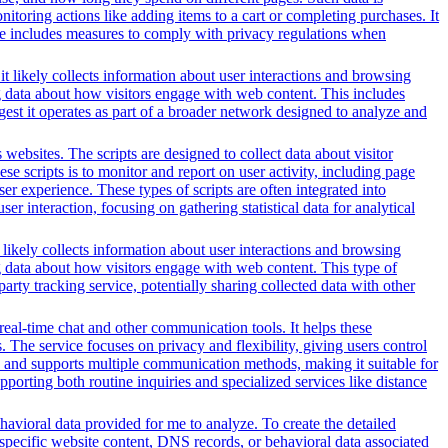
oring actions like adding items to a cart or completing purchases. It
ice includes measures to comply with privacy regulations when
t likely collects information about user interactions and browsing
ng data about how visitors engage with web content. This includes
gest it operates as part of a broader network designed to analyze and
websites. The scripts are designed to collect data about visitor
e scripts is to monitor and report on user activity, including page
er experience. These types of scripts are often integrated into
r interaction, focusing on gathering statistical data for analytical
 likely collects information about user interactions and browsing
ng data about how visitors engage with web content. This type of
rty tracking service, potentially sharing collected data with other
 real-time chat and other communication tools. It helps these
. The service focuses on privacy and flexibility, giving users control
es and supports multiple communication methods, making it suitable for
orting both routine inquiries and specialized services like distance
avioral data provided for me to analyze. To create the detailed
specific website content, DNS records, or behavioral data associated