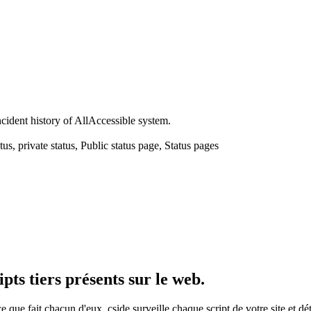
ncident history of AllAccessible system.
tus, private status, Public status page, Status pages
ipts tiers présents sur le web.
 ce que fait chacun d'eux. cside surveille chaque script de votre site et 