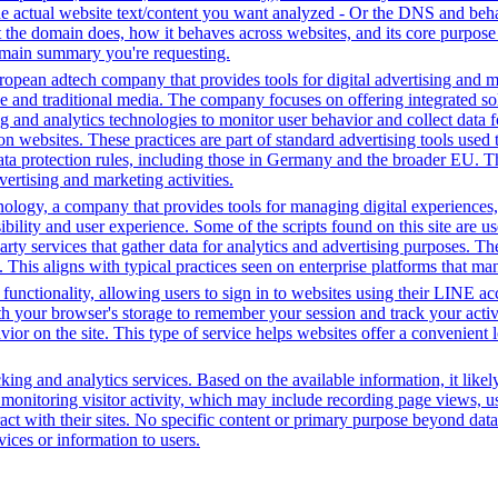
he actual website text/content you want analyzed - Or the DNS and beha
the domain does, how it behaves across websites, and its core purpose 
domain summary you're requesting.
opean adtech company that provides tools for digital advertising and m
e and traditional media. The company focuses on offering integrated solu
ng and analytics technologies to monitor user behavior and collect data 
ns on websites. These practices are part of standard advertising tools u
ata protection rules, including those in Germany and the broader EU. 
vertising and marketing activities.
gy, a company that provides tools for managing digital experiences, par
bility and user experience. Some of the scripts found on this site are us
party services that gather data for analytics and advertising purposes. T
. This aligns with typical practices seen on enterprise platforms that m
functionality, allowing users to sign in to websites using their LINE ac
h your browser's storage to remember your session and track your activit
vior on the site. This type of service helps websites offer a convenient
ing and analytics services. Based on the available information, it likel
 monitoring visitor activity, which may include recording page views, u
ct with their sites. No specific content or primary purpose beyond data
vices or information to users.