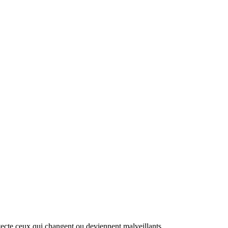
détecte ceux qui changent ou deviennent malveillants.