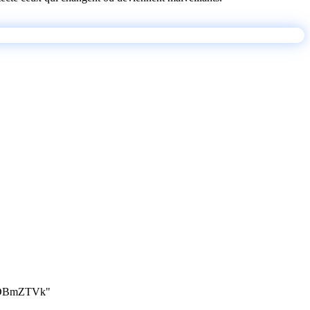
ZDBmZTVk"
"