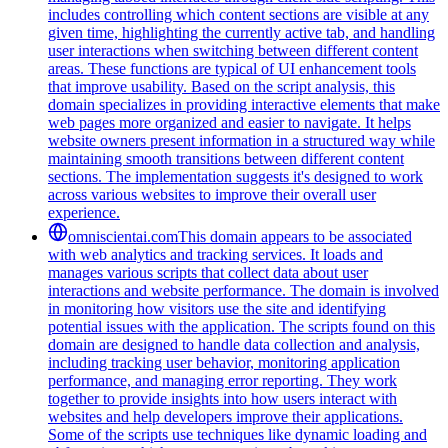
includes controlling which content sections are visible at any
given time, highlighting the currently active tab, and handling
user interactions when switching between different content
areas. These functions are typical of UI enhancement tools
that improve usability. Based on the script analysis, this
domain specializes in providing interactive elements that make
web pages more organized and easier to navigate. It helps
website owners present information in a structured way while
maintaining smooth transitions between different content
sections. The implementation suggests it's designed to work
across various websites to improve their overall user
experience.
omniscientai.com
This domain appears to be associated
with web analytics and tracking services. It loads and
manages various scripts that collect data about user
interactions and website performance. The domain is involved
in monitoring how visitors use the site and identifying
potential issues with the application. The scripts found on this
domain are designed to handle data collection and analysis,
including tracking user behavior, monitoring application
performance, and managing error reporting. They work
together to provide insights into how users interact with
websites and help developers improve their applications.
Some of the scripts use techniques like dynamic loading and