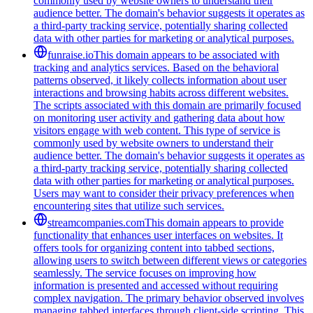
commonly used by website owners to understand their
audience better. The domain's behavior suggests it operates as
a third-party tracking service, potentially sharing collected
data with other parties for marketing or analytical purposes.
funraise.io
This domain appears to be associated with
tracking and analytics services. Based on the behavioral
patterns observed, it likely collects information about user
interactions and browsing habits across different websites.
The scripts associated with this domain are primarily focused
on monitoring user activity and gathering data about how
visitors engage with web content. This type of service is
commonly used by website owners to understand their
audience better. The domain's behavior suggests it operates as
a third-party tracking service, potentially sharing collected
data with other parties for marketing or analytical purposes.
Users may want to consider their privacy preferences when
encountering sites that utilize such services.
streamcompanies.com
This domain appears to provide
functionality that enhances user interfaces on websites. It
offers tools for organizing content into tabbed sections,
allowing users to switch between different views or categories
seamlessly. The service focuses on improving how
information is presented and accessed without requiring
complex navigation. The primary behavior observed involves
managing tabbed interfaces through client-side scripting. This