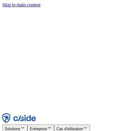
Skip to main content
Ce site utilise des cookies et d'autres technologies qui nous
permettent, ainsi qu'aux entreprises avec lesquelles nous travaillons,
de collecter des informations sur votre appareil et votre utilisation du
site afin d'activer les fonctionnalités, l'analyse et la publicité.
Consultez notre avis relatif aux cookies pour plus de détails.
Find out more in our
privacy policy
and
cookie notice
.
Tout accepter
Tout rejeter
Personnaliser
Nécessaire
Fonctionnel
Analytique
Marketing
Accepter
Rejeter
Solutions
Entreprise
Cas d'utilisation