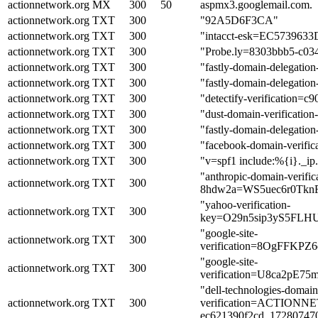
actionnetwork.org
MX
300
50
aspmx3.googlemail.com.
actionnetwork.org
TXT
300
"92A5D6F3CA"
actionnetwork.org
TXT
300
"intacct-esk=EC57396
actionnetwork.org
TXT
300
"Probe.ly=8303bbb5-c03
actionnetwork.org
TXT
300
"fastly-domain-delegatio
actionnetwork.org
TXT
300
"fastly-domain-delega
actionnetwork.org
TXT
300
"detectify-verification
actionnetwork.org
TXT
300
"dust-domain-verificat
actionnetwork.org
TXT
300
"fastly-domain-delegatio
actionnetwork.org
TXT
300
"facebook-domain-verifi
actionnetwork.org
TXT
300
"v=spf1 include:%{i}._ip
"anthropic-domain-verific
actionnetwork.org
TXT
300
8hdw2a=WS5uec6r0Tk
"yahoo-verification-
actionnetwork.org
TXT
300
key=O29n5sip3yS5FLH
"google-site-
actionnetwork.org
TXT
300
verification=8OgFFKP
"google-site-
actionnetwork.org
TXT
300
verification=U8ca2pE
"dell-technologies-domain
actionnetwork.org
TXT
300
verification=ACTIONN
ec621390f2cd_17280747