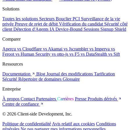
Solutions
Toutes les solutions
Secteurs
Bouclier PCI
Surveillance de la vie
privée
Preuve de rejet de débit
Vérification du candidat
Sécurité côté
client
Détection d'Agents IA
Device-Bound Sessions
Signup Shield
Comparer
Aperçu
vs Cloudflare
vs Akamai
vs Jscrambler
vs Imperva
vs
Feroot
vs Human Security
vs otto-js
vs F5
vs DataStealth
vs Sift
Ressources
Documentation
Blog
Journal des modifications
Tarification
Sécurité
Répertoire de domaines
Glossaire
Entreprise
À propos
Contact
Partenaires
Carrières
Presse
Produits dérivés
Centre de confiance
© 2026 Client-side Development, Inc.
Politique de confidentialité
Avis relatif aux cookies
Conditions
générales
Ne pas partager mes informations personnelles