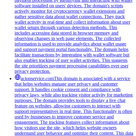
payment processing by identifying and interacting with wallet
software installed on users' devices. The domain's scripts
actively monitor for cryptocurrency wallet extensions and
gather sensitive data about wallet connections. They track
wallet activity in real-time and collect information about user
wallet setups through various detection methods. This
includes accessing data stored in browser memory and
observing changes in web page elements. The collected
information is used to provide analytics about wallet usage
and support payment portal functionality. The domain helps
facilitate transactions by integrating with wallet software but
also enables tracking of user wallet activities. This suggests
the site prioritizes payment processing capabilities over user
privacy protection.
actonservice.com
This domain is associated with a service
that helps websites manage user privacy and customer
support. It handles cookie consent and compliance with
privacy laws, while also tracking visitor activity for marketing
purposes. The domain provides tools to display a live chat
feature on websites, allowing customers to interact with
support representatives in real time. This functionality is often
used by businesses to improve customer service and
engagement. The tracking features collect information about
how visitors use the site, which helps website owners
understand user behavior and optimize their content. This data