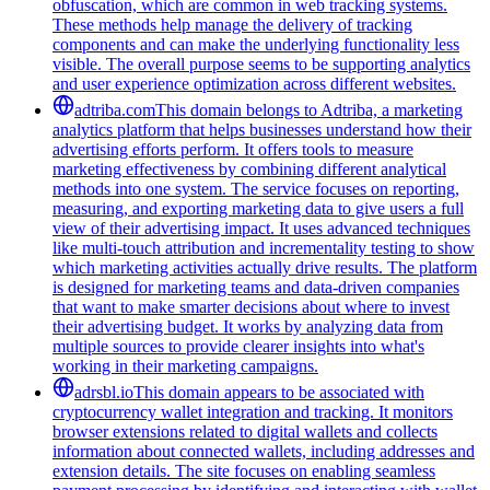
obfuscation, which are common in web tracking systems.
These methods help manage the delivery of tracking
components and can make the underlying functionality less
visible. The overall purpose seems to be supporting analytics
and user experience optimization across different websites.
adtriba.com
This domain belongs to Adtriba, a marketing
analytics platform that helps businesses understand how their
advertising efforts perform. It offers tools to measure
marketing effectiveness by combining different analytical
methods into one system. The service focuses on reporting,
measuring, and exporting marketing data to give users a full
view of their advertising impact. It uses advanced techniques
like multi-touch attribution and incrementality testing to show
which marketing activities actually drive results. The platform
is designed for marketing teams and data-driven companies
that want to make smarter decisions about where to invest
their advertising budget. It works by analyzing data from
multiple sources to provide clearer insights into what's
working in their marketing campaigns.
adrsbl.io
This domain appears to be associated with
cryptocurrency wallet integration and tracking. It monitors
browser extensions related to digital wallets and collects
information about connected wallets, including addresses and
extension details. The site focuses on enabling seamless