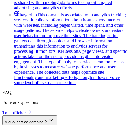
is shared with marketing platforms to support targeted
advertising and analytics efforts.
bayard.io
This domain is associated with analytics tracking
services. It collects information about how visitors interact
with websites, including pages visited, time spent, and other
usage patterns. The service helps website owners understand
user behavior and improve their sites. The tracking script
gathers data through cookies and browser information,
transmitting this information to analytics servers for
processing. It monitors user sessions, page views, and specific
actions taken on the site to provide insights into visitor
engagement. This type of analytics service is commonly used
by businesses to measure website performance and user
experience. The collected data helps optimize site
functionality and marketing efforts, though it does involve
some level of user data collection.
FAQ
Foire aux questions
Tout afficher
À quoi sert ce domaine ?