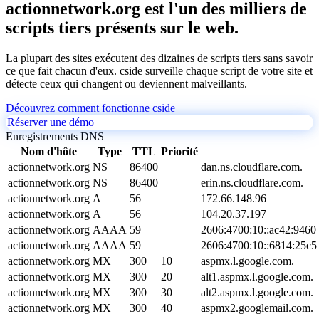
actionnetwork.org est l'un des milliers de
scripts tiers présents sur le web.
La plupart des sites exécutent des dizaines de scripts tiers sans savoir
ce que fait chacun d'eux. cside surveille chaque script de votre site et
détecte ceux qui changent ou deviennent malveillants.
Découvrez comment fonctionne cside
Réserver une démo
Enregistrements DNS
Nom d'hôte
Type
TTL
Priorité
actionnetwork.org
NS
86400
dan.ns.cloudflare.com.
actionnetwork.org
NS
86400
erin.ns.cloudflare.com.
actionnetwork.org
A
56
172.66.148.96
actionnetwork.org
A
56
104.20.37.197
actionnetwork.org
AAAA
59
2606:4700:10::ac42:9460
actionnetwork.org
AAAA
59
2606:4700:10::6814:25c5
actionnetwork.org
MX
300
10
aspmx.l.google.com.
actionnetwork.org
MX
300
20
alt1.aspmx.l.google.com.
actionnetwork.org
MX
300
30
alt2.aspmx.l.google.com.
actionnetwork.org
MX
300
40
aspmx2.googlemail.com.