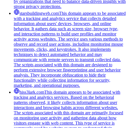
by organizations that need to balance data-driven insights with
strong privacy protections.
starsbuildingweb.com
This domain appears to be associated
with a tracking and analytics service that collects detailed
information about users' devices, browsers, and online
behavior. It gathers data such as screen size, browser type,
and interaction patterns to build user profiles and monitor
activity across websites. The service uses various methods to
observe and record user actions, including monitoring mouse
movements, clicks, and keystrokes. It also implements
techniques to detect automated behavior and may
communicate with remote servers to transmit collected data.
The scripts associated with this domain are designed to
perform extensive browser fingerprinting and user behavior
analysis. They incorporate obfuscation to hide their
functionality while collecting information for security,
marketing, and operational purposes.
hiss3lark.com
This domain appears to be associated with
tracking and analytics services. Based on the behavioral
patterns observed, it likely collects information about user
interactions and browsing habits across different websites.
The scripts associated with this domain are primarily focused
on monitoring user activity and gathering data about how
visitors engage with web content. This type of service is