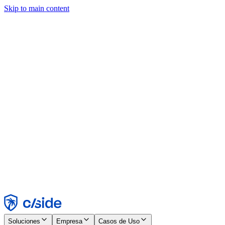
Skip to main content
Este sitio utiliza cookies y otras tecnologías que nos permiten, a
nosotros y a las empresas con las que trabajamos, recopilar
información sobre tu dispositivo y tu uso del sitio para habilitar
funcionalidad, análisis y publicidad. Consulta nuestro Aviso de
Cookies para más detalles.
Find out more in our
privacy policy
and
cookie notice
.
Aceptar todo
Rechazar todo
Personalizar
Necesarias
Funcionales
Análisis
Marketing
Aceptar
Rechazar
Soluciones
Empresa
Casos de Uso